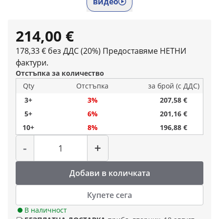
видео
214,00 €
178,33 € без ДДС (20%)
Предоставяме НЕТНИ
фактури.
Отстъпка за количество
Qty
Отстъпка
за брой (с ДДС)
3+
3%
207,58 €
5+
6%
201,16 €
10+
8%
196,88 €
Количество
-
+
Добави в количката
Купете сега
В наличност