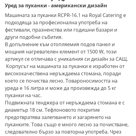
Уред за пуканки - американски дизайн
Машината за пуканки RCPR-16.1 на Royal Catering е
подходяща за професионална употреба на
фестивали, празненства или годишни базари и
други подобни събития.
В допълнение към отопляемия подов панел и
мощния нагревателен елемент от 1500 W, този
артикул се отличава с уникалния си дизайн за САЩ.
Корпусът на машината за пуканки е изработен от
висококачествена неръждаема стомана, поради
което се почиства лесно. Товароносимостта на
уреда е 16 литра и може да произвежда до 5 кг
пуканки на час.
Подвижната тенджера от неръждаема стомана е с
диаметър 18 см. Тефлоновото покритие
предотвратява залепването и загарянето на
пуканките. Това също е много лесно за почистване,
следователно бързо за повторна употреба. Чрез