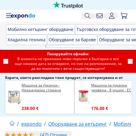
Мобилно кетъринг оборудване
Търговско оборудване за го
Хладилна техника
Оборудване за барове
Оборудване за м
Пазарувайте офлайн:
В момента не приемаме нови поръчки в България и все
още нямаме дата за отваряне, но сме на разположение, за
да ви помогнем с вече съществуващите!
Хората, които разгледаха този продукт, се интересуваха и от
Машина за пуканки -
Машина за пуканки
Неръждаема стомана
червена - 8 унции - ECO
238,00 €
176,00 €
/
expondo
/
Оборудване за кетъринг
/
Мобилно 
(47) Отзиви