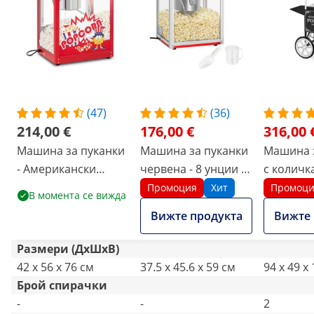
(47)
(36)
214,00 €
176,00 €
316,00 
Машина за пуканки
Машина за пуканки
Машина 
- Американски
червена - 8 унции -
с количк
дизайн
ECO
Промоция
Хит
Промоц
В момента се вижда
Вижте продукта
Вижте 
Размери (ДxШxВ)
42 x 56 x 76 см
37.5 x 45.6 x 59 см
94 x 49 x
Брой спирачки
-
-
2