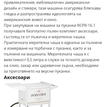
привлекателния, емблематичен американски
дизайн и стикери, тази машина осигурява бляскава
гледка и разпространява идеологията на
американския живот и кино.
При закупуване на машина за пуканки RCPR-16.1
получавате безплатно пълен комплект аксесоари,
състоящ се от лъжичка и мерителна чашка.
Практичната мерителна чаша е идеална за пълнене
и измерване на торбички с пуканки, както и за
пълнене на машината. Мерителната чаша е с
вместимост 0,5 литра и служи за точното дозиране
на олио, захар или царевични зърна, необходими
за приготвянето на вкусни пуканки.
Аксесоари