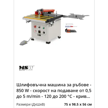
Шлифовъчна машина за ръбове -
850 W - скорост на подаване от 0,5
до 5 m/min - 120 до 200 °C - крива /
права
Размери (ДxШxВ)
75 x 98.5 x 56 см