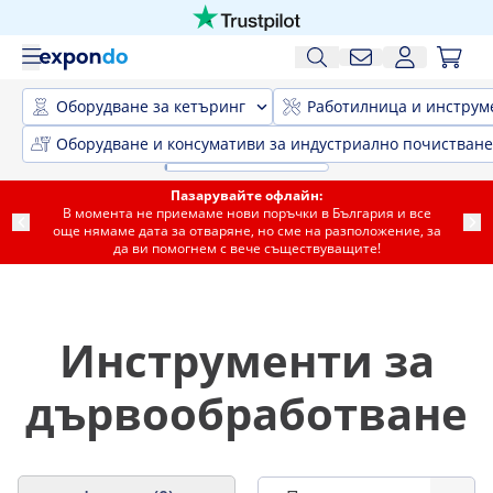
Оборудване за кетъринг
Работилница и инструм
Оборудване и консумативи за индустриално почистване
Пазарувайте офлайн:
В момента не приемаме нови поръчки в България и все
още нямаме дата за отваряне, но сме на разположение, за
да ви помогнем с вече съществуващите!
Инструменти за
дървообработване