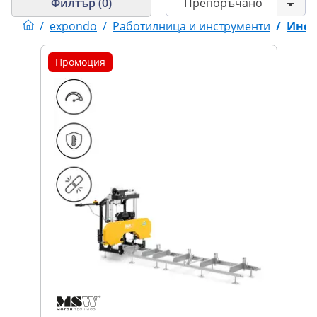
Филтър (0)
/
expondo
/
Работилница и инструменти
/
Инст
Промоция