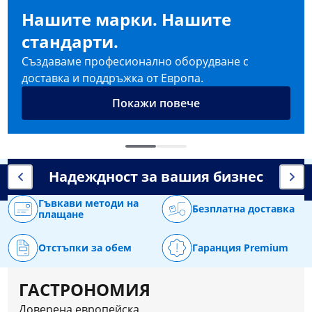
Нашите марки. Нашите
стандарти.
Създаваме професионално оборудване с
доставка и поддръжка от Европа.
Покажи повече
Надеждност за вашия бизнес
Гъвкави методи на
Безплатна доставка
плащане
Отстъпки за обем
Гаранция Premium
ГАСТРОНОМИЯ
Доверена европейска