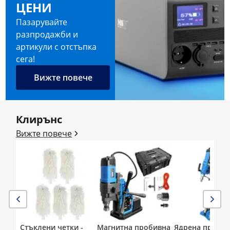
ЦЕНИ
Пазарувайте
разпродажби и
артикули с отстъпка
сега!
Вижте повече
Клирънс
Вижте повече
Стъклени четки -
Магнитна пробивна
Ядрена проби