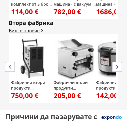
комплект от 5 броя -
машина - с вакуум -
машина - с пос
114,00 €
782,00 €
1686,00 
за машина за
1650 W - 560 об/мин
- 3700 W - до 1
полиране на стъкла
- макс. диаметър на
об/мин
RCGP-2.0A
пробиване 13/50 мм
Втора фабрика
Вижте повече
Фабрични втори
Фабрични втори
Фабрични вто
продукти
продукти
продукти Уред
750,00 €
205,00 €
142,00 €
Влагоуловител за
Електрическа
затопляне на о
търговски цели - 50
машина за паста - 26
26 л - цифрово
л/24 ч - 80 м² - 5.69 л
см - дебелина на
регулиране на
тестото от 1 до 14
температурата:
Причини да пазарувате с
мм - Royal Catering
80 °C - Royal Ca