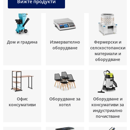
Вижте продукти
Дом и градина
Измервателно
Фермерски и
оборудване
селскостопански
материали и
оборудване
Офис
Оборудване за
Оборудване и
консумативи
хотел
консумативи за
индустриално
почистване