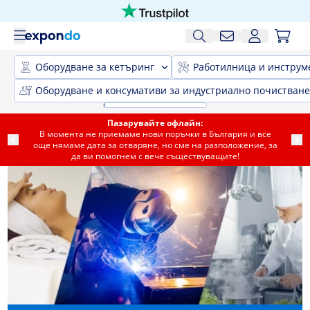
Оборудване за кетъринг
Работилница и инструм
Оборудване и консумативи за индустриално почистване
Пазарувайте офлайн:
В момента не приемаме нови поръчки в България и все
още нямаме дата за отваряне, но сме на разположение, за
да ви помогнем с вече съществуващите!