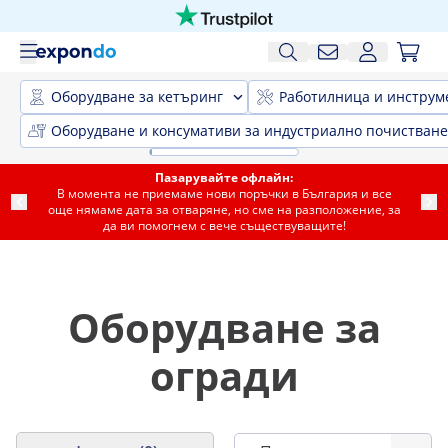
Оборудване за кетъринг
Работилница и инструм
Оборудване и консумативи за индустриално почистване
Пазарувайте офлайн:
В момента не приемаме нови поръчки в България и все
още нямаме дата за отваряне, но сме на разположение, за
да ви помогнем с вече съществуващите!
Оборудване за
огради