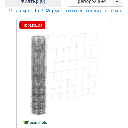
Филтър (0)
/
expondo
/
Фермерски и селскостопански мате
Промоция