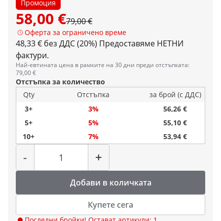
Промоция
58,00 €
79,00 €
Оферта за ограничено време
48,33 € без ДДС (20%)
Предоставяме НЕТНИ
фактури.
Най-евтината цена в рамките на 30 дни преди отстъпката:
79,00 €
Отстъпка за количество
Qty
Отстъпка
за брой (с ДДС)
3+
3%
56,26 €
5+
5%
55,10 €
10+
7%
53,94 €
Количество
-
+
Добави в количката
Купете сега
Последни бройки! Остават артикули: 1