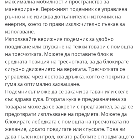
максимална мобилност и пространство за
маневриране. Верижният подемник се управлява
ръчно и не изисква допълнителен източник на
енергия, което го прави изключително гъвкав за
използване.
Използвайте верижния подемник за удобно
повдигане или спускане на тежки товари с помощта
на тресчотката. Можете да поставите блок в
средната позиция на тресчотката, за да блокирате
сигурно движението на веригата. Тресчотката се
управлява чрез лостова дръжка, която е покрита с
гума за оптимално захващане.
Подемникът може да се закачи за таван или скеле
със здрава кука. Втората кука е предназначена за
товара и може да се закрепи с предпазител, за да се
предотврати изплъзване на предмета. Можете да
блокирате лебедката с помощта на тресчотката по
желание, докато повдигате или спускате. Това ви
дава пълен контрол, когато работите с повдигащото