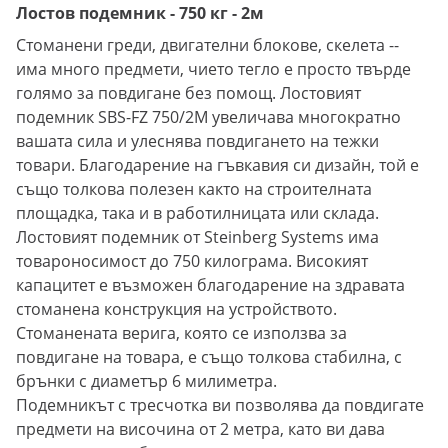
Лостов подемник - 750 кг - 2м
Стоманени греди, двигателни блокове, скелета --
има много предмети, чието тегло е просто твърде
голямо за повдигане без помощ. Лостовият
подемник SBS-FZ 750/2M увеличава многократно
вашата сила и улеснява повдигането на тежки
товари. Благодарение на гъвкавия си дизайн, той е
също толкова полезен както на строителната
площадка, така и в работилницата или склада.
Лостовият подемник от Steinberg Systems има
товароносимост до 750 килограма. Високият
капацитет е възможен благодарение на здравата
стоманена конструкция на устройството.
Стоманената верига, която се използва за
повдигане на товара, е също толкова стабилна, с
брънки с диаметър 6 милиметра.
Подемникът с тресчотка ви позволява да повдигате
предмети на височина от 2 метра, като ви дава