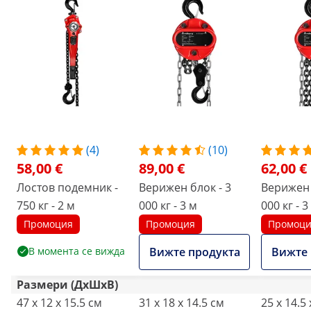
(4)
(10)
58,00 €
89,00 €
62,00 €
Лостов подемник -
Верижен блок - 3
Верижен 
750 кг - 2 м
000 кг - 3 м
000 кг - 3
Промоция
Промоция
Промоц
В момента се вижда
Вижте продукта
Вижте 
Размери (ДxШxВ)
47 x 12 x 15.5 см
31 x 18 x 14.5 см
25 x 14.5