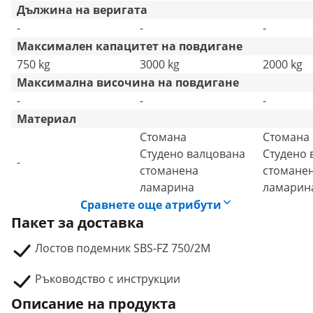
Дължина на веригата
-
-
-
Максимален капацитет на повдигане
750 kg
3000 kg
2000 kg
Максимална височина на повдигане
-
-
-
Материал
Стомана
Стомана
Студено валцована
Студено 
-
стоманена
стомане
ламарина
ламарин
Сравнете още атрибути
Пакет за доставка
Лостов подемник SBS-FZ 750/2M
Ръководство с инструкции
Описание на продукта