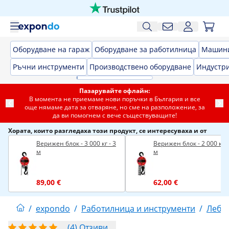
Оборудване на гараж
Оборудване за работилница
Машини
Ръчни инструменти
Производствено оборудване
Индустри
Пазарувайте офлайн:
В момента не приемаме нови поръчки в България и все
още нямаме дата за отваряне, но сме на разположение, за
да ви помогнем с вече съществуващите!
Хората, които разгледаха този продукт, се интересуваха и от
Верижен блок - 3 000 кг - 3
Верижен блок - 2 000 кг -
м
м
89,00 €
62,00 €
/
expondo
/
Работилница и инструменти
/
Лебе
(4) Отзиви