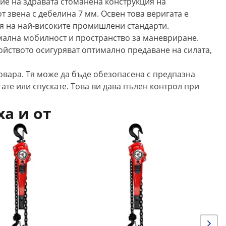
ние на здравата стоманена конструкция на
т звена с дебелина 7 мм. Освен това веригата е
аря на най-високите промишлени стандарти.
имална мобилност и пространство за маневриране.
ойството осигуряват оптимално предаване на силата,
товара. Тя може да бъде обезопасена с предпазна
ате или спускате. Това ви дава пълен контрол при
ха и от
Промо
Верижен 
м