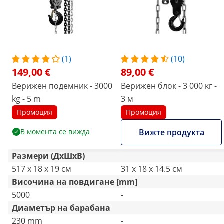
(1)
(10)
149,00 €
89,00 €
Верижен подемник - 3000
Верижен блок - 3 000 кг -
kg - 5 m
3 м
Промоция
Промоция
В момента се вижда
Вижте продукта
Размери (ДxШxВ)
517 x 18 x 19 см
31 x 18 x 14.5 см
Височина на повдигане [mm]
5000
-
Диаметър на барабана
230 mm
-