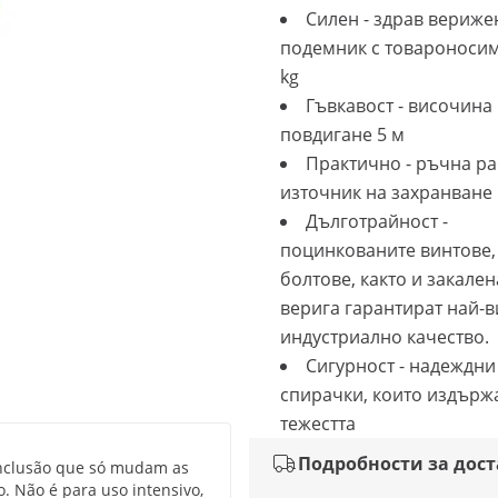
Силен - здрав вериже
подемник с товароносим
kg
Гъвкавост - височина
повдигане 5 м
Практично - ръчна ра
източник на захранване
Дълготрайност -
поцинкованите винтове,
болтове, както и закален
верига гарантират най-
индустриално качество.
Сигурност - надеждн
спирачки, които издърж
тежестта
Подробности за дос
onclusão que só mudam as
o. Não é para uso intensivo,