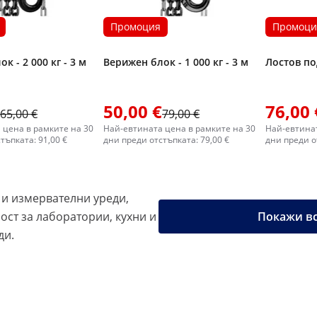
Промоция
Промоци
к - 2 000 кг - 3 м
Верижен блок - 1 000 кг - 3 м
Лостов под
50,00 €
76,00 
65,00 €
79,00 €
 цена в рамките на 30
Най-евтината цена в рамките на 30
Най-евтинат
тъпката: 91,00 €
дни преди отстъпката: 79,00 €
дни преди о
 и измервателни уреди,
ост за лаборатории, кухни и
Покажи вс
ди.