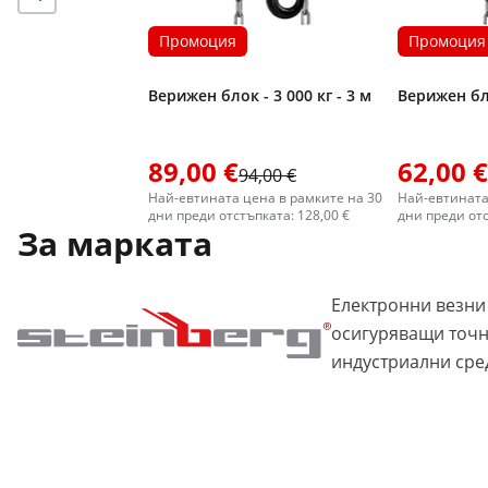
Промоция
Промоция
Верижен блок - 3 000 кг - 3 м
Верижен бло
89,00 €
62,00 €
94,00 €
Най-евтината цена в рамките на 30
Най-евтината
дни преди отстъпката: 128,00 €
дни преди отс
За марката
Електронни везни
осигуряващи точн
индустриални сре