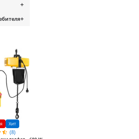
ебителя
я
Хит
(8)