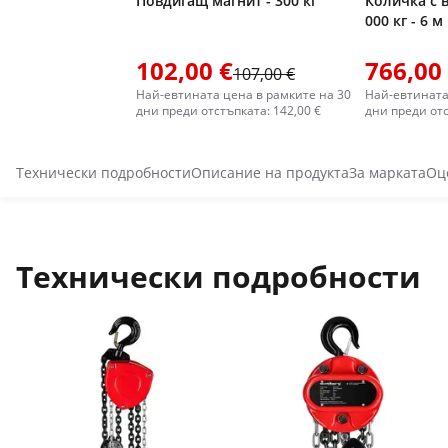
Повдигащ магнит - 300 кг
Количка с 
000 кг - 6 м
102,00 €
766,00
107,00 €
Най-евтината цена в рамките на 30
Най-евтината
дни преди отстъпката: 142,00 €
дни преди отс
Технически подробности
Описание на продукта
За марката
Оц
Технически подробности