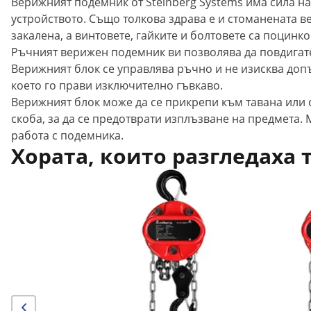
Верижният подемник от Steinberg Systems има сила на
устройството. Също толкова здрава е и стоманената вер
закалена, а винтовете, гайките и болтовете са поцин
Ръчният верижен подемник ви позволява да повдигате
Верижният блок се управлява ръчно и не изисква допъ
което го прави изключително гъвкаво.
Верижният блок може да се прикрепи към тавана или с
скоба, за да се предотврати изплъзване на предмета. 
работа с подемника.
Хората, които разгледаха 