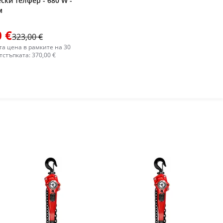
ски телфер - 680 W -
м
 €
323,00 €
а цена в рамките на 30
тстъпката: 370,00 €