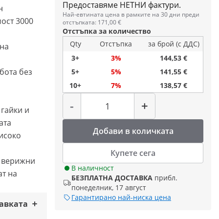
Предоставяме НЕТНИ фактури.
н
Най-евтината цена в рамките на 30 дни преди
ост 3000
отстъпката: 171,00 €
Отстъпка за количество
Qty
Отстъпка
за брой (с ДДС)
 на
3+
3%
144,53 €
бота без
5+
5%
141,55 €
10+
7%
138,57 €
Количество
-
+
 гайки и
ата
Добави в количката
високо
Купете сега
и верижни
В наличност
ат на
БЕЗПЛАТНА ДОСТАВКА
прибл.
понеделник, 17 август
Гарантирано най-ниска цена
тавката