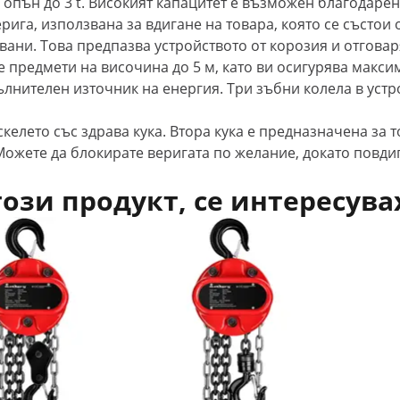
 опън до 3 t. Високият капацитет е възможен благодаре
ига, използвана за вдигане на товара, която се състои о
ковани. Това предпазва устройството от корозия и отгов
 предмети на височина до 5 м, като ви осигурява макс
лнителен източник на енергия. Три зъбни колела в устр
келето със здрава кука. Втора кука е предназначена за 
Можете да блокирате веригата по желание, докато повдиг
този продукт, се интересува