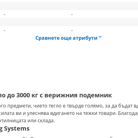
-
-
-
-
Сравнете още атрибути
о до 3000 кг с верижния подемник
ого предмети, чието тегло е твърде голямо, за да бъдат
силата ви и улеснява вдигането на тежки товари. Благод
отилницата или склада.
g Systems