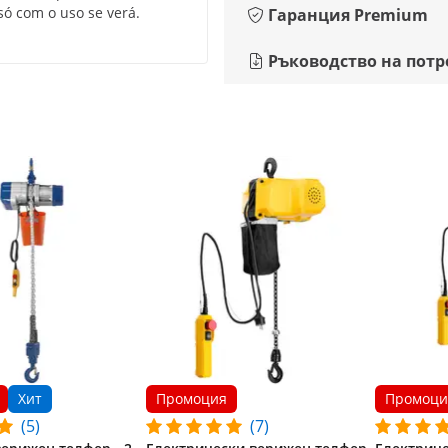
só com o uso se verá.
Гаранция Premium
Ръководство на потр
Хит
Промоция
Промоци
(5)
(7)