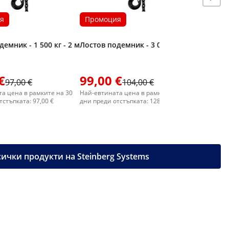
я
Промоция
емник - 1 500 кг - 2 м
Лостов подемник - 3 000 кг - 3 м
€
99,00 €
104,0
97,00 €
104,00 €
а цена в рамките на 30
Най-евтината цена в рамките на 30
Най-евтин
тстъпката: 97,00 €
дни преди отстъпката: 128,00 €
дни преди 
ички продукти на Steinberg Systems