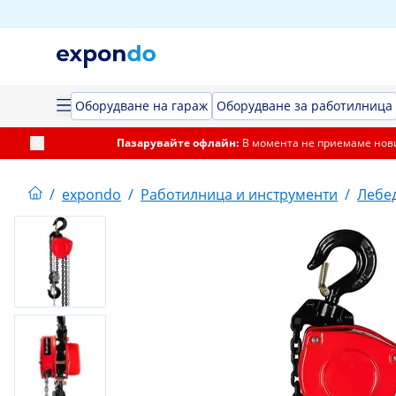
Оборудване на гараж
Оборудване за работилница
Пазарувайте офлайн:
В момента не приемаме нови
/
expondo
/
Работилница и инструменти
/
Лебе