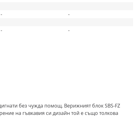
-
-
-
-
 вдигнати без чужда помощ. Верижният блок SBS-FZ
арение на гъвкавия си дизайн той е също толкова