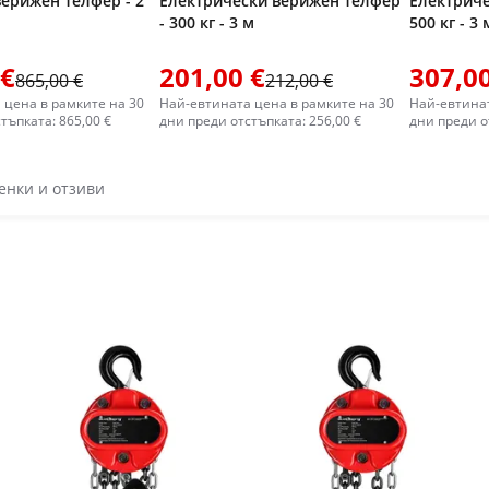
верижен телфер - 2
Електрически верижен телфер
Електриче
- 300 кг - 3 м
500 кг - 3 
 €
201,00 €
307,00
865,00 €
212,00 €
 цена в рамките на 30
Най-евтината цена в рамките на 30
Най-евтинат
тъпката: 865,00 €
дни преди отстъпката: 256,00 €
дни преди о
енки и отзиви