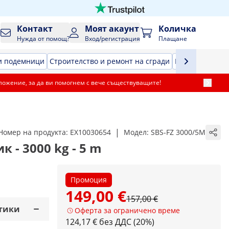
Контакт
Моят акаунт
Количка
Нужда от помощ?
Вход/регистрация
Плащане
и подемници
Строителство и ремонт на сгради
Въздушен инс
ложение, за да ви помогнем с вече съществуващите!
|
Номер на продукта:
EX10030654
Модел:
SBS-FZ 3000/5M
 - 3000 kg - 5 m
Промоция
149,00 €
157,00 €
тики
Оферта за ограничено време
124,17 € без ДДС (20%)