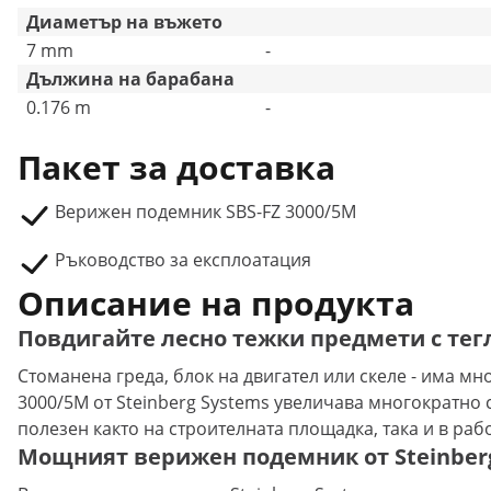
Диаметър на въжето
7 mm
-
Дължина на барабана
0.176 m
-
Пакет за доставка
Верижен подемник SBS-FZ 3000/5M
Ръководство за експлоатация
Описание на продукта
Повдигайте лесно тежки предмети с тегл
Стоманена греда, блок на двигател или скеле - има мн
3000/5M от Steinberg Systems увеличава многократно 
полезен както на строителната площадка, така и в раб
Мощният верижен подемник от Steinber