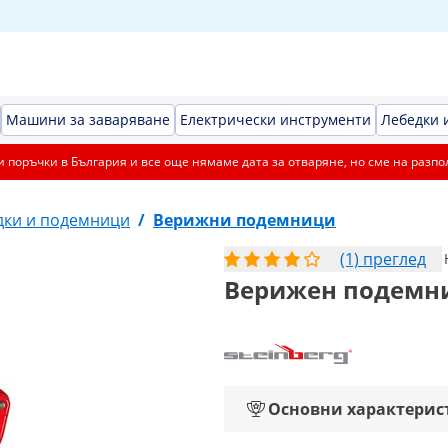
Машини за заваряване
Електрически инструменти
Лебедки 
 поръчки в България и все още нямаме дата за отваряне, но сме на разпо
дки и подемници
/
Верижни подемници
(1) преглед
Верижен подемник
Основни характерис