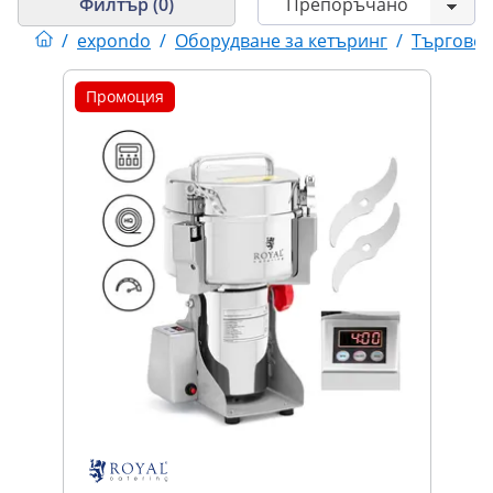
Филтър (0)
/
expondo
/
Оборудване за кетъринг
/
Търговск
Промоция