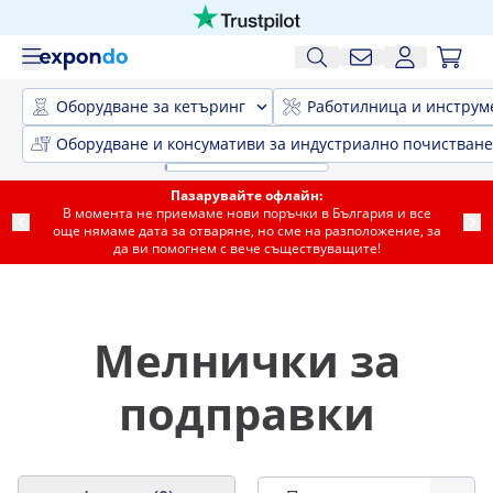
Оборудване за кетъринг
Работилница и инструм
Оборудване и консумативи за индустриално почистване
Пазарувайте офлайн:
В момента не приемаме нови поръчки в България и все
още нямаме дата за отваряне, но сме на разположение, за
да ви помогнем с вече съществуващите!
Мелнички за
подправки