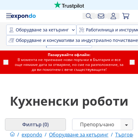
Оборудване за кетъринг
Работилница и инструм
Оборудване и консумативи за индустриално почистване
Пазарувайте офлайн:
В момента не приемаме нови поръчки в България и все
още нямаме дата за отваряне, но сме на разположение, за
да ви помогнем с вече съществуващите!
Кухненски роботи
Филтър (0)
/
expondo
/
Оборудване за кетъринг
/
Търговск