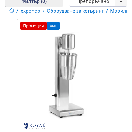
Филтър (0)
/
expondo
/
Оборудване за кетъринг
/
Мобилно 
Промоция
Хит