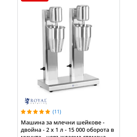
(11)
Машина за млечни шейкове -
двойна - 2 x 1 л - 15 000 оборота в
минута - неръждаема стомана