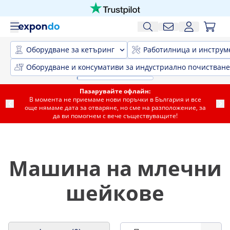
Оборудване за кетъринг
Работилница и инструм
Оборудване и консумативи за индустриално почистване
Пазарувайте офлайн:
В момента не приемаме нови поръчки в България и все
още нямаме дата за отваряне, но сме на разположение, за
да ви помогнем с вече съществуващите!
Машина на млечни
шейкове