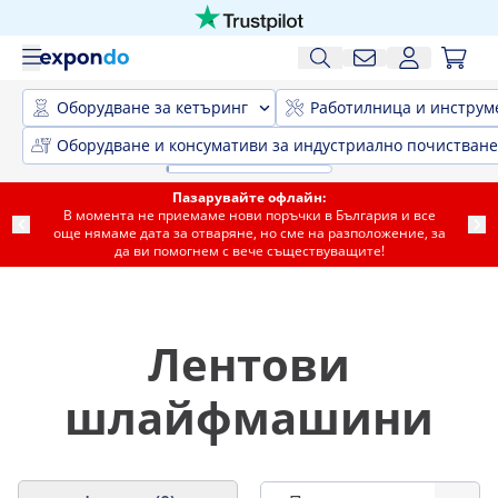
Оборудване за кетъринг
Работилница и инструм
Оборудване и консумативи за индустриално почистване
Пазарувайте офлайн:
В момента не приемаме нови поръчки в България и все
още нямаме дата за отваряне, но сме на разположение, за
да ви помогнем с вече съществуващите!
Лентови
шлайфмашини