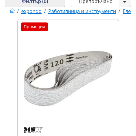
Филтър (0)
/
expondo
/
Работилница и инструменти
/
Елек
Промоция