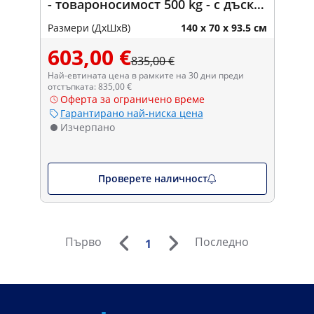
- товароносимост 500 kg - с дъска
за рязане - Royal Catering
Размери (ДxШxВ)
140 x 70 x 93.5 см
603,00 €
835,00 €
Най-евтината цена в рамките на 30 дни преди
отстъпката: 835,00 €
Оферта за ограничено време
Гарантирано най-ниска цена
Изчерпано
Проверете наличност
Първо
Последно
1