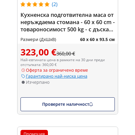
(2)
Кухненска подготвителна маса от
неръждаема стомана - 60 x 60 cm -
товароносимост 500 kg - с дъска
за рязане - Royal Catering
Размери (ДxШxВ)
60 x 60 x 93.5 см
323,00 €
360,00 €
Най-евтината цена в рамките на 30 дни преди
отстъпката: 360,00 €
Оферта за ограничено време
Гарантирано най-ниска цена
Изчерпано
Проверете наличност
Промоция