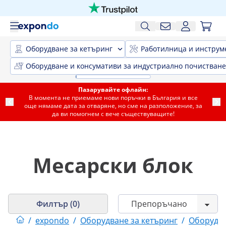
Оборудване за кетъринг
Работилница и инструм
Оборудване и консумативи за индустриално почистване
Пазарувайте офлайн:
В момента не приемаме нови поръчки в България и все
още нямаме дата за отваряне, но сме на разположение, за
да ви помогнем с вече съществуващите!
Месарски блок
Филтър (0)
/
expondo
/
Оборудване за кетъринг
/
Оборудва