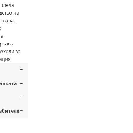
колела
дство на
а вала,
о
за
дръжка
азходи за
тация
тавката
ебителя