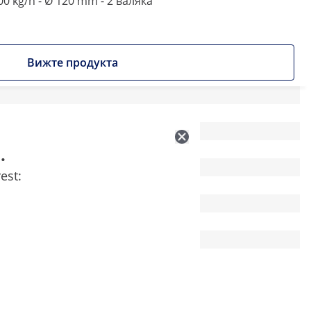
0 kg/h - Ø 120 mm - 2 валяка
Вижте продукта
.
est: