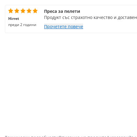
Преса за пелети
Продукт със страхотно качество и доставе
Hirret
преди 2 години
Прочетете повече