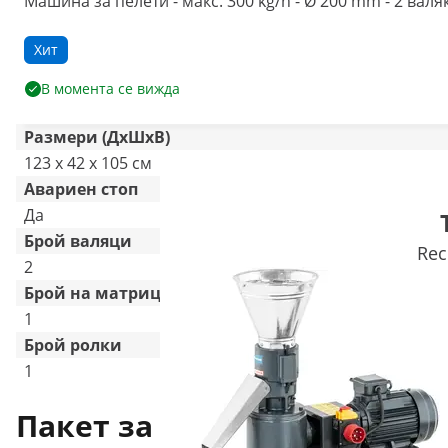
Машина за пелети - макс. 300 kg/h - Ø 200 mm - 2 валя
Хит
В момента се вижда
Размери (ДxШxВ)
123 x 42 x 105 см
Авариен стоп
Да
Брой валяци
Rec
2
Брой на матриците
1
Брой ролки
1
Пакет за доставка