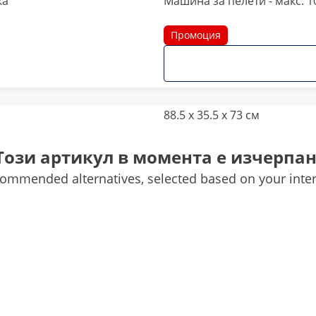
ка
Машина за пелети - макс. 10
Промоция
88.5 x 35.5 x 73 см
Да
Този артикул в момента е изчерпан
ommended alternatives, selected based on your inter
2
1
1
Сравнете още атрибути