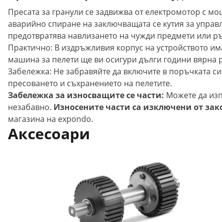
Пресата за гранули се задвижва от електромотор с м
аварийно спиране на заключващата се кутия за управл
предотвратява навлизането на чужди предмети или ръц
Практично: В издръжливия корпус на устройството има
машина за пелети ще ви осигури дълги години вярна р
Забележка: Не забравяйте да включите в поръчката си
пресоването и съхранението на пелетите.
Забележка за износващите се части:
Можете да изпо
незабавно.
Износените части са изключени от зак
магазина на expondo.
Аксесоари