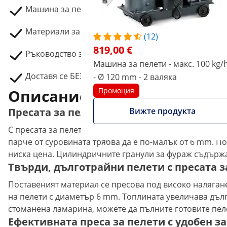
Машина за пелети WIE-PM-1000
Материали за сглобяване
(12)
819,00 €
Ръководство за употреба
Машина за пелети - макс. 100 kg/
Доставя се БЕЗ щепсел за електрическата мрежа.
- Ø 120 mm - 2 валяка
Описание на продукта
Промоция
Пресата за пелети за животни създава 
Вижте продукта
С пресата за пелети на Wiesenfield можете да произве
парче от суровината трябва да е по-малък от 6 mm. П
ниска цена. Цилиндричните гранули за фураж съдържат
Твърди, дълготрайни пелети с пресата за
Поставеният материал се пресова под високо налягане
на пелети с диаметър 6 mm. Топлината увеличава дълг
стоманена ламарина, можете да пълните готовите пеле
Ефективната преса за пелети с удобен з