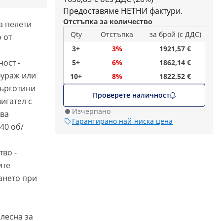
Предоставяме НЕТНИ фактури.
Отстъпка за количество
а пелети
Qty
Отстъпка
за брой (с ДДС)
 от
3+
3%
1921,57 €
ост -
5+
6%
1862,14 €
фураж или
10+
8%
1822,52 €
търготини
Проверете наличност
игател с
Изчерпано
ява
Гарантирано най-ниска цена
40 об/
во -
ите
ането при
лесна за