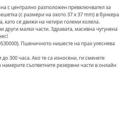
вана с централно разположен превключвател за
ешетка (с размери на окото 37 x 37 mm) в бункера
, като се движи на четири големи колела.
и други малки части. Здравата, масивна чугунена
нес!
10530000). Пшеничното нишесте на прах улеснява
до 300 часа. Ако те са износени, ги сменете
 намерите съответните резервни части в онлайн