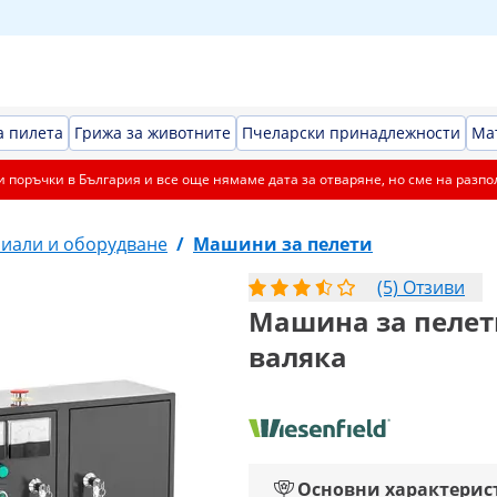
а пилета
Грижа за животните
Пчеларски принадлежности
Ма
 поръчки в България и все още нямаме дата за отваряне, но сме на разпо
риали и оборудване
/
Машини за пелети
(5) Отзиви
Машина за пелети 
валяка
Основни характерис