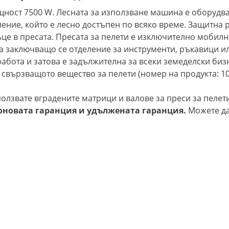
ощност 7500 W. Лесната за използване машина е оборуд
ение, който е лесно достъпен по всяко време. Защитна р
е в пресата. Пресата за пелети е изключително мобилна
 заключващо се отделение за инструменти, ръкавици ил
абота и затова е задължителна за всеки земеделски биз
 свързващото вещество за пелети (номер на продукта: 
лзвате вградените матрици и валове за преси за пелети 
оновата гаранция и удължената гаранция.
Можете да