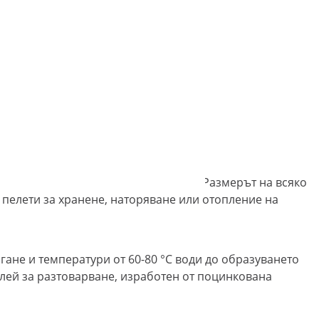
реме.
те до 140 кг/ч дървесни стърготини. Размерът на всяко
 пелети за хранене, наторяване или отопление на
ане и температури от 60-80 °C води до образуването
улей за разтоварване, изработен от поцинкована