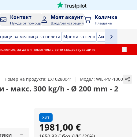
Контакт
Моят акаунт
Количка
Нужда от помощ?
Вход/регистрация
Плащане
трици за мелница за пелети
Мрежи за сено
Аксесоари за тра
ложение, за да ви помогнем с вече съществуващите!
|
Номер на продукта:
EX10280041
Модел:
WIE-PM-1000
- макс. 300 kg/h - Ø 200 mm - 2
Хит
1981,00 €
тики
1650,83 € без ДДС (20%)