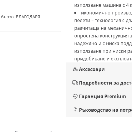
използване машина с 4 
икономично произво
н бързо. БЛАГОДАРЯ
пелети – технология с дв
разчитаща на механичн
опростена конструкция 
надеждно и с ниска под
използване при ниски р
придобиване и експлоа
Аксесоари
Подробности за дос
Гаранция Premium
Ръководство на потр