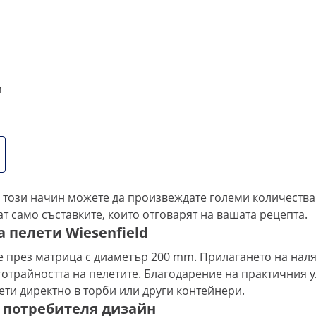
h
големи партиди фуражни пелети за нула в
ждате до 300 кг фуражни пръчки на час или да обработва
о този начин можете да произвеждате големи количества
 само съставките, които отговарят на вашата рецепта.
 пелети Wiesenfield
 през матрица с диаметър 200 mm. Прилагането на наляг
отрайността на пелетите. Благодарение на практичния 
ти директно в торби или други контейнери.
а потребителя дизайн