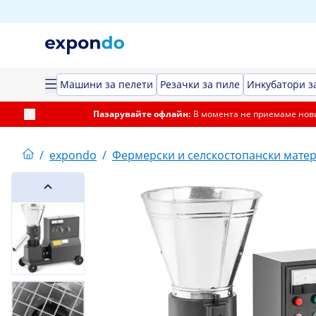
Машини за пелети
Резачки за пиле
Инкубатори з
Пазарувайте офлайн:
В момента не приемаме нови
/
expondo
/
Фермерски и селскостопански мате