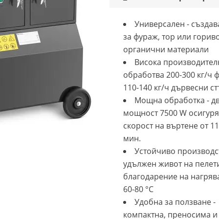
Универсален - създав
за фураж, тор или гориво
органични материали
Висока производителн
обработва 200-300 кг/ч 
110-140 кг/ч дървесни с
Мощна обработка - дв
мощност 7500 W осигур
скорост на въртене от 11
мин.
Устойчиво производст
удължен живот на пелет
благодарение на нагряв
60-80 °C
Удобна за ползване -
компактна, преносима и 