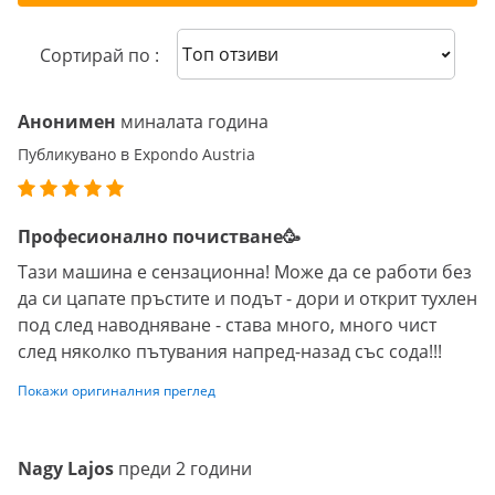
Sort reviews
Сортирай по :
Анонимен
миналата година
Публикувано в Expondo Austria
Професионално почистване🥳
Тази машина е сензационна! Може да се работи без
да си цапате пръстите и подът - дори и открит тухлен
под след наводняване - става много, много чист
след няколко пътувания напред-назад със сода!!!
Покажи оригиналния преглед
Nagy Lajos
преди 2 години