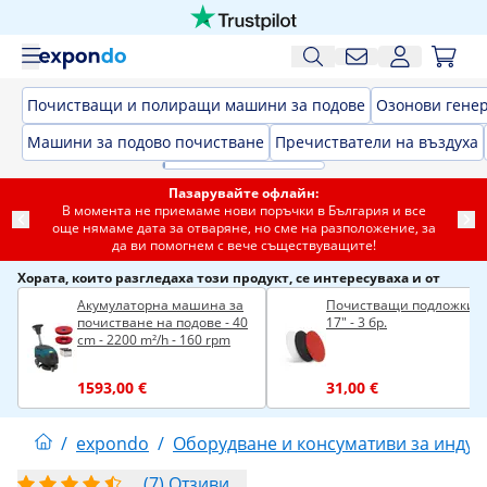
Почистващи и полиращи машини за подове
Озонови гене
Машини за подово почистване
Пречистватели на въздуха
Пазарувайте офлайн:
В момента не приемаме нови поръчки в България и все
още нямаме дата за отваряне, но сме на разположение, за
да ви помогнем с вече съществуващите!
Хората, които разгледаха този продукт, се интересуваха и от
Акумулаторна машина за
Почистващи подложки -
почистване на подове - 40
17" - 3 бр.
cm - 2200 m²/h - 160 rpm
1593,00 €
31,00 €
/
expondo
/
Оборудване и консумативи за индус
(7) Отзиви