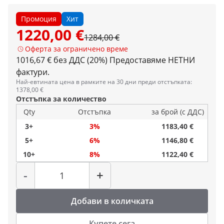
Промоция
Хит
1220,00 €
1284,00 €
Оферта за ограничено време
1016,67 € без ДДС (20%)
Предоставяме НЕТНИ
фактури.
Най-евтината цена в рамките на 30 дни преди отстъпката:
1378,00 €
Отстъпка за количество
Qty
Отстъпка
за брой (с ДДС)
3+
3%
1183,40 €
5+
6%
1146,80 €
10+
8%
1122,40 €
Количество
-
+
Добави в количката
Купете сега