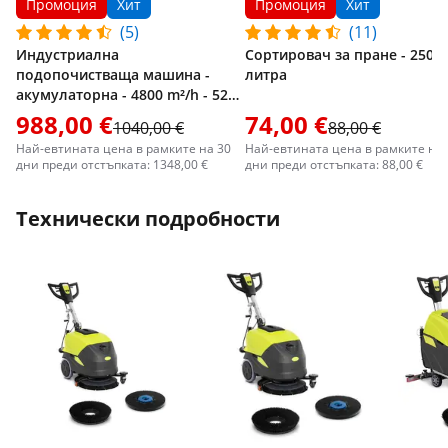
Промоция
Хит
Промоция
Хит
(5)
(11)
Индустриална
Сортировач за пране - 250
подопочистваща машина -
литра
акумулаторна - 4800 m²/h - 52
cm ширина на четката
988,00 €
74,00 €
1040,00 €
88,00 €
Най-евтината цена в рамките на 30
Най-евтината цена в рамките на 
дни преди отстъпката: 1348,00 €
дни преди отстъпката: 88,00 €
Технически подробности