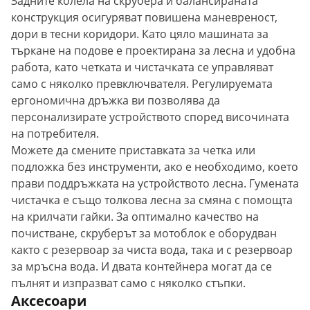
Задните колела на скрубера и балансираната
конструкция осигуряват повишена маневреност,
дори в тесни коридори. Като цяло машината за
търкане на подове е проектирана за лесна и удобна
работа, като четката и чистачката се управляват
само с няколко превключвателя. Регулируемата
ергономична дръжка ви позволява да
персонализирате устройството според височината
на потребителя.
Можете да смените приставката за четка или
подложка без инструменти, ако е необходимо, което
прави поддръжката на устройството лесна. Гумената
чистачка е също толкова лесна за смяна с помощта
на крилчати гайки. За оптимално качество на
почистване, скруберът за мотоблок е оборудван
както с резервоар за чиста вода, така и с резервоар
за мръсна вода. И двата контейнера могат да се
пълнят и изпразват само с няколко стъпки.
Аксесоари