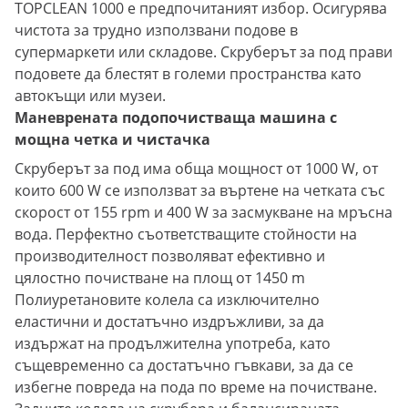
TOPCLEAN 1000 е предпочитаният избор. Осигурява
чистота за трудно използвани подове в
супермаркети или складове. Скруберът за под прави
подовете да блестят в големи пространства като
автокъщи или музеи.
Маневрената подопочистваща машина с
мощна четка и чистачка
Скруберът за под има обща мощност от 1000 W, от
които 600 W се използват за въртене на четката със
скорост от 155 rpm и 400 W за засмукване на мръсна
вода. Перфектно съответстващите стойности на
производителност позволяват ефективно и
цялостно почистване на площ от 1450 m
Полиуретановите колела са изключително
еластични и достатъчно издръжливи, за да
издържат на продължителна употреба, като
същевременно са достатъчно гъвкави, за да се
избегне повреда на пода по време на почистване.