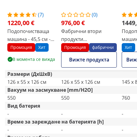
(7)
(0)
1220,00 €
976,00 €
1449,
Подопочистваща
Фабрични втори
Подоп
машина - 45,5 см -
продукти
машина
С
1,450 м²/ч
Подопочистваща
600 м²
Промоция
Хит
Промоция
фабрични
Хит
дефекти
машина - 45,5 см -
В момента се вижда
Вижте продукта
Виж
1,450 м²/ч
Размери (ДxШxВ)
126 x 55 x 126 см
126 x 55 x 126 см
145 x 
Вакуум на засмукване [mm/H2O]
550
550
760
Вид батерия
-
-
-
Време за зареждане на батерията [h]
-
-
-