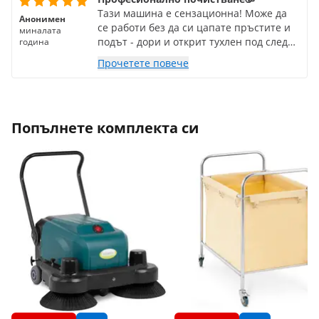
Тази машина е сензационна! Може да
Анонимен
се работи без да си цапате пръстите и
миналата
подът - дори и открит тухлен под след
година
наводняване - става много, много чист
Прочетете повече
след няколко пътувания напред-назад
със сода!!!
Попълнете комплекта си