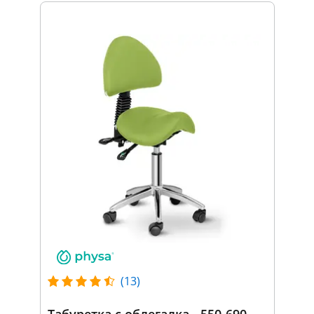
(13)
Табуретка с облегалка - 550-690