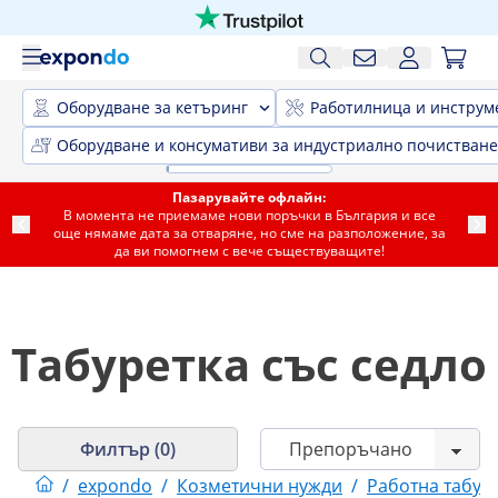
Оборудване за кетъринг
Работилница и инструм
Оборудване и консумативи за индустриално почистване
Пазарувайте офлайн:
В момента не приемаме нови поръчки в България и все
още нямаме дата за отваряне, но сме на разположение, за
да ви помогнем с вече съществуващите!
Табуретка със седло
Филтър (0)
/
expondo
/
Козметични нужди
/
Работна табур