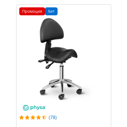
Промоция
Хит
(78)