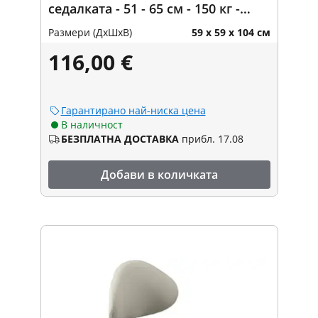
седалката - 51 - 65 см - 150 кг -
кремаво, сребро
Размери (ДxШxВ)
59 x 59 x 104 см
116,00 €
Гарантирано най-ниска цена
В наличност
БЕЗПЛАТНА ДОСТАВКА
прибл. 17.08
Добави в количката