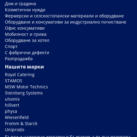
Дом и градина
Козметични нужди
Фермерски и селскостопански материали и оборудване
Оборудване и консумативи за индустриално почистване
Офис консумативи
Мобилност и грижа
Оборудване за хотел
Спорт
С фабрични дефекти
Разпродажба
Нашите марки
Royal Catering
STAMOS
MSW Motor Technics
Steinberg Systems
ulsonix
hillvert
physa
Wiesenfield
Fromm & Starck
Uniprodo
Бързи и надеждни доставки в България, с пълна подкрепа