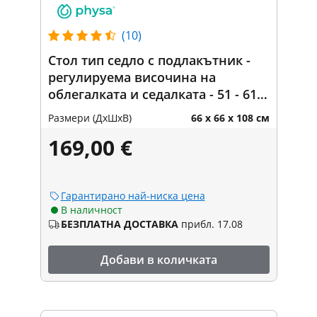
(10)
Стол тип седло с подлакътник -
регулируема височина на
облегалката и седалката - 51 - 61
см - 150 кг - бял
Размери (ДxШxВ)
66 x 66 x 108 см
169,00 €
Гарантирано най-ниска цена
В наличност
БЕЗПЛАТНА ДОСТАВКА
прибл. 17.08
Добави в количката