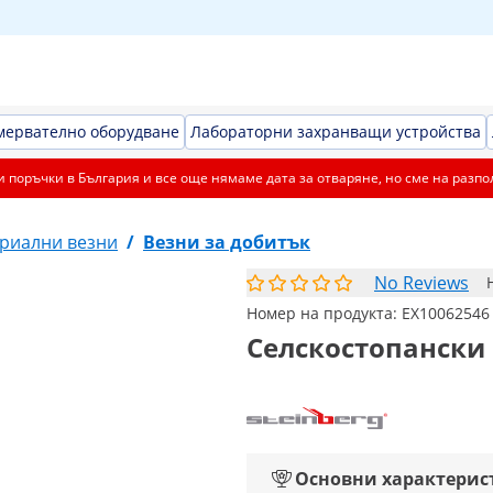
мервателно оборудване
Лабораторни захранващи устройства
 поръчки в България и все още нямаме дата за отваряне, но сме на разпо
риални везни
/
Везни за добитък
No Reviews
Номер на продукта:
EX10062546
Селскостопански ве
Основни характерис