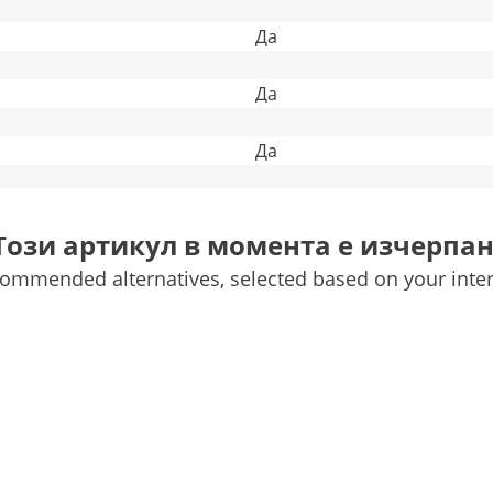
Да
Да
Да
1.5 t
Сравнете още атрибути
Този артикул в момента е изчерпан
ommended alternatives, selected based on your inter
einberg Systems