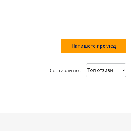
Напишете преглед
Sort reviews
Сортирай по :