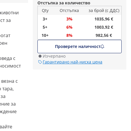
Отстъпка за количество
Qty
Отстъпка
за брой (с ДДС)
 животни
3+
3%
1035,96 €
ст за
5+
6%
1003,92 €
рогат
10+
8%
982,56 €
рен
Проверете наличност
Изчерпано
оведа с
Гарантирано най-ниска цена
оносимост
 везна с
 тара,
 за
ение за
еждение
вайте