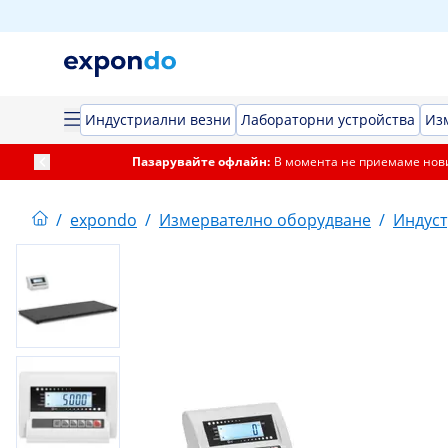
Индустриални везни
Лабораторни устройства
Из
Пазарувайте офлайн:
В момента не приемаме нови
/
expondo
/
Измервателно оборудване
/
Индуст