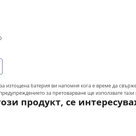
tems навсякъде, където трябва да претегляте животни ил
аботят най-добре в развъдници, ветеринарни практики, 
ък с множество функции
D
на повърхност за претегляне с размери 100 x 220 cm пр
годарение на тънкия си дизайн везната за добитък не за
 на тежки предмети. Везната за говеда може да обработв
ншен, лесен за четене и осветен LED/LCD дисплей. С фун
справят с нуждите ви от измерване.
проявяват при работа с батерии, което ѝ позволява да 
 за изтощена батерия ви напомня кога е време да свърж
предупреждението за претоварване ще използвате тази 
този продукт, се интересува