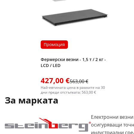
Промоция
Фермерски везни - 1,5 т / 2 кг -
LCD / LED
427,00 €
563,00 €
Най-евтината цена в рамките на 30
дни преди отстъпката: 563,00 €
За марката
Електронни везни
осигуряващи точн
индустриални сре