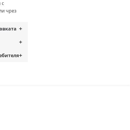
 с
ли чрез
тавката
ебителя