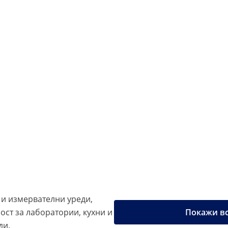
 и измервателни уреди,
ост за лаборатории, кухни и
Покажи вс
ди.