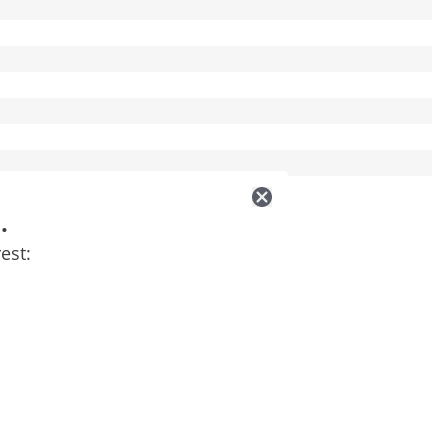
.
est: