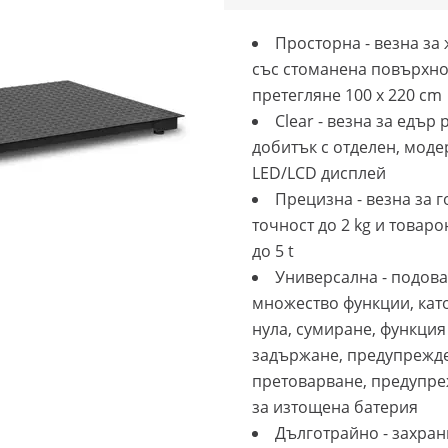
Просторна - везна за
със стоманена повърхно
претегляне 100 x 220 cm
Clear - везна за едър 
добитък с отделен, моде
LED/LCD дисплей
Прецизна - везна за г
точност до 2 kg и товар
до 5 t
Универсална - подова
множество функции, като
нула, сумиране, функция
задържане, предупрежд
претоварване, предупр
за изтощена батерия
Дълготрайно - захран