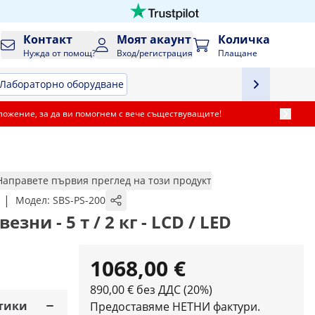
Контакт
Моят акаунт
Количка
Нужда от помощ?
Вход/регистрация
Плащане
Лабораторно оборудване
ложение, за да ви помогнем с вече съществуващите!
Направете първия преглед на този продукт
|
Модел:
SBS-PS-200
зни - 5 т / 2 кг - LCD / LED
1068,00 €
890,00 € без ДДС (20%)
тики
Предоставяме НЕТНИ фактури.