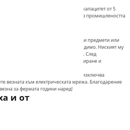
и други стоки бързо и безопасно. С капацитет от 5
селскостопански предприятия, както и в промишлеността
едлага достатъчно място за по-големи предмети или
ема повече място, отколкото е необходимо. Ниският му
а тегло до 5 тона с точност до 2 кг. След
кциите си за тариране, нулиране, сумиране и
работи продължително време. Той се изключва
ете везната към електрическата мрежа. Благодарение
везна за фермата години наред!
ха и от