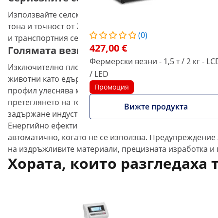
Използвайте селскостопанските везни на Steinberg Sys
тона и точност от 2 кг везните за тегло на животни р
(0)
и транспортния сектор.
427,00 €
Голямата везна за претегляне на добит
Фермерски везни - 1,5 т / 2 кг - LC
Изключително плоската, лесна за поддържане стомане
/ LED
животни като едър рогат добитък, овце или коне. Бла
Промоция
профил улеснява максимално товаренето и претеглянето
претеглянето на товара стойностите се показват на въ
Вижте продукта
задържане индустриалните везни са оборудвани да се 
Енергийно ефективните характеристики на везната се 
автоматично, когато не се използва. Предупреждение
на издръжливите материали, прецизната изработка и 
Хората, които разгледаха 