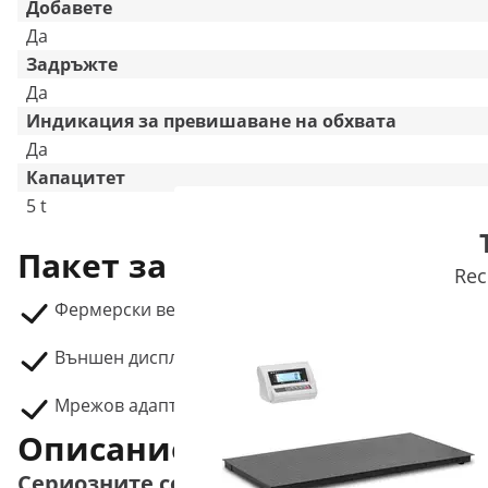
Добавете
Да
Задръжте
Да
Индикация за превишаване на обхвата
Да
Капацитет
5 t
Пакет за доставка
Rec
Фермерски везни SBS-PS-200
Външен дисплей
Мрежов адаптер (AC/DC)
Описание на продукта
Сериозните селскостопански везни от St