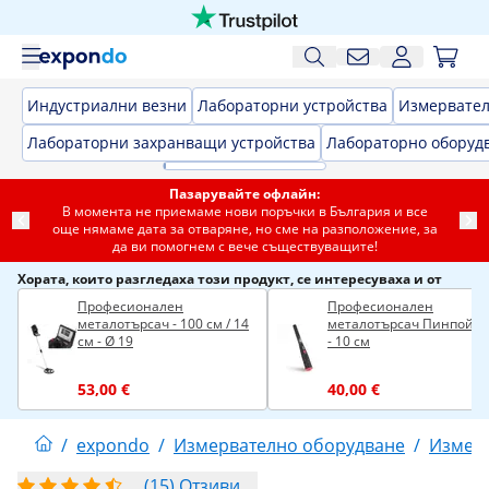
Индустриални везни
Лабораторни устройства
Измервател
Лабораторни захранващи устройства
Лабораторно оборуд
Пазарувайте офлайн:
В момента не приемаме нови поръчки в България и все
още нямаме дата за отваряне, но сме на разположение, за
да ви помогнем с вече съществуващите!
Хората, които разгледаха този продукт, се интересуваха и от
Професионален
Професионален
металотърсач - 100 см / 14
металотърсач Пинпойнт
см - Ø 19
- 10 см
53,00 €
40,00 €
/
expondo
/
Измервателно оборудване
/
Измер
(15) Отзиви