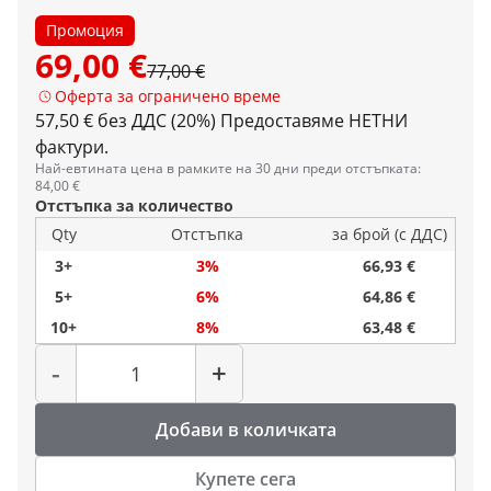
Промоция
69,00 €
77,00 €
Оферта за ограничено време
57,50 € без ДДС (20%)
Предоставяме НЕТНИ
фактури.
Най-евтината цена в рамките на 30 дни преди отстъпката:
84,00 €
Отстъпка за количество
Qty
Отстъпка
за брой (с ДДС)
3+
3%
66,93 €
5+
6%
64,86 €
10+
8%
63,48 €
Количество
-
+
Добави в количката
Купете сега