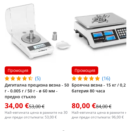
Промоция
Промоция
(5)
(16)
Дигитална прецизна везна - 50
Броячна везна - 15 кг / 0,2 г 
г - 0.005 г / 50 г - ø 60 мм -
батерия 80 часа
предно стъкло
34,00 €
80,00 €
53,00 €
84,00 €
Най-евтината цена в рамките на 30
Най-евтината цена в рамките на 
дни преди отстъпката: 53,00 €
дни преди отстъпката: 96,00 €