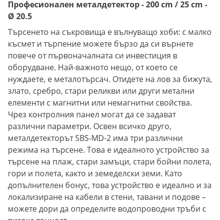
Професионален металдетектор - 200 cm / 25 cm -
Ø 20.5
Търсенето на съкровища е вълнуващо хоби: с малко
късмет и търпение можете бързо да си върнете
повече от първоначалната си инвестиция в
оборудване. Най-важното нещо, от което се
нуждаете, е металотърсач. Отидете на лов за бижута,
злато, сребро, стари реликви или други метални
елементи с магнитни или немагнитни свойства.
Чрез контролния панел могат да се задават
различни параметри. Освен всичко друго,
металдетекторът SBS-MD-2 има три различни
режима на търсене. Това е идеалното устройство за
търсене на плаж, стари замъци, стари бойни полета,
гори и полета, както и земеделски земи. Като
допълнителен бонус, това устройство е идеално и за
локализиране на кабели в стени, тавани и подове –
можете дори да определите водопроводни тръби с