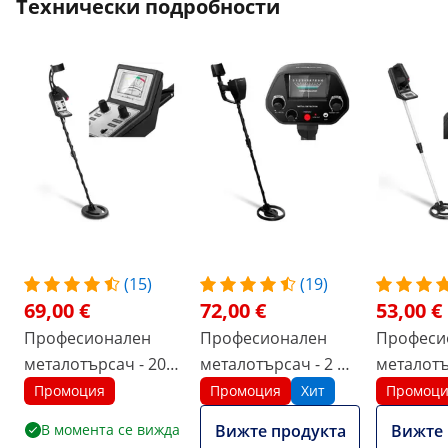
Технически подробности
(15)
(19)
69,00 €
72,00 €
53,00 €
Професионален
Професионален
Професи
металотърсач - 200
металотърсач - 2 м /
металотъ
см / 25 см - Ø 20.5
25 см - Ø 18.8
см / 14 с
Промоция
Промоция
Хит
Промоц
В момента се вижда
Вижте продукта
Вижте 