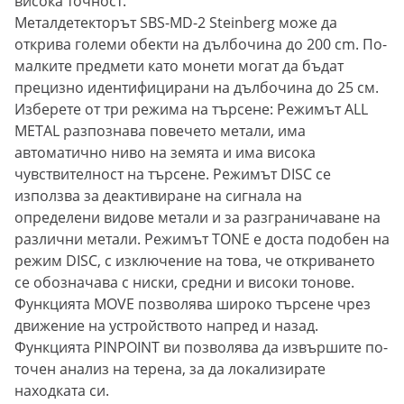
висока точност.
Металдетекторът SBS-MD-2 Steinberg може да
открива големи обекти на дълбочина до 200 cm. По-
малките предмети като монети могат да бъдат
прецизно идентифицирани на дълбочина до 25 см.
Изберете от три режима на търсене: Режимът ALL
METAL разпознава повечето метали, има
автоматично ниво на земята и има висока
чувствителност на търсене. Режимът DISC се
използва за деактивиране на сигнала на
определени видове метали и за разграничаване на
различни метали. Режимът TONE е доста подобен на
режим DISC, с изключение на това, че откриването
се обозначава с ниски, средни и високи тонове.
Функцията MOVE позволява широко търсене чрез
движение на устройството напред и назад.
Функцията PINPOINT ви позволява да извършите по-
точен анализ на терена, за да локализирате
находката си.