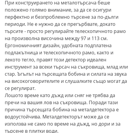
При конструирането на металотърсача беше
положено голямо внимание, за да се осигури
перфектно и безпроблемно търсене за по-дълги
периоди. Не е нужно да се прегърбвате, докато
търсите - просто регулирайте телескопичното рамо
на произволна височина между 97 и 113 см.
Ергономичният дизайн, удобната подплатена
подлакътница и телескопичното рамо, както и
лекото тегло, правят този детектор идеален
инструмент за всеки търсач на съкровища, млад или
стар. Ъгълът на търсещата бобина и силата на звука
на високоговорителите и слушалките също могат да
се регулират.
Лошото време като дъжд или сняг не трябва да
пречи на вашия лов на съкровища. Поради тази
причина търсещата бобина на металдетектора е
водоустойчива. Металдетекторът може да се
използва не само по време на дъжд, но дори и за
търсене в плитки води.