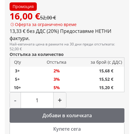
Промоция
16,00 €
52,00 €
Оферта за ограничено време
13,33 € без ДДС (20%)
Предоставяме НЕТНИ
фактури.
Най-евтината цена в рамките на 30 дни преди отстъпката:
52,00 €
Отстъпка за количество
Qty
Отстъпка
за брой (с ДДС)
3+
2%
15,68 €
5+
3%
15,52 €
10+
5%
15,20 €
Количество
-
+
Добави в количката
Купете сега