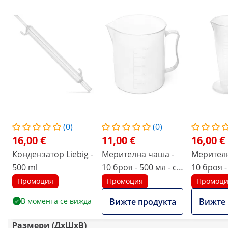
(0)
(0)
16,00 €
11,00 €
16,00 €
Кондензатор Liebig -
Мерителна чаша -
Мерителн
500 ml
10 броя - 500 мл - с
10 броя -
изливен отвор и
изливан
Промоция
Промоция
Промоц
дръжка
В момента се вижда
Вижте продукта
Вижте 
Размери (ДxШxВ)