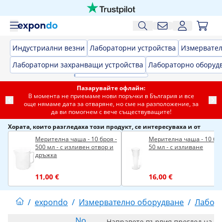
Индустриални везни
Лабораторни устройства
Измервател
Лабораторни захранващи устройства
Лабораторно оборуд
Пазарувайте офлайн:
В момента не приемаме нови поръчки в България и все
още нямаме дата за отваряне, но сме на разположение, за
да ви помогнем с вече съществуващите!
Хората, които разгледаха този продукт, се интересуваха и от
Мерителна чаша - 10 броя -
Мерителна чаша - 10 бро
500 мл - с изливен отвор и
50 мл - с изливане
дръжка
11,00 €
16,00 €
/
expondo
/
Измервателно оборудване
/
Лабора
No
Направете първия преглед на