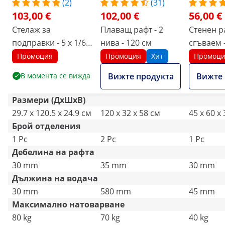
(2)
(31)
103,00 €
102,00 €
56,00 €
Стелаж за
Плаващ рафт - 2
Стенен р
подправки - 5 x 1/6
нива - 120 см
сгъваем -
GN - 120 см
- 40 кг -
Промоция
Промоция
Хит
Промоц
стомана
В момента се вижда
Вижте продукта
Вижте 
Размери (ДxШxВ)
29.7 x 120.5 x 24.9 см
120 x 32 x 58 см
45 x 60 x
Брой отделения
1 Pc
2 Pc
1 Pc
Дебелина на рафта
30 mm
35 mm
30 mm
Дължина на водача
30 mm
580 mm
45 mm
Максимално натоварване
80 kg
70 kg
40 kg