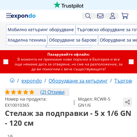
Мобилно кетъринг оборудване
Търговско оборудване за го
Хладилна техника
Оборудване за барове
Оборудване за м
Пазарувайте офлайн:
В момента не приемаме нови поръчки в България и все
още нямаме дата за отваряне, но сме на разположение, за
да ви помогнем с вече съществуващите!
/
expondo
/
Оборудване за кетъринг
/
Търговск
(2) Отзиви
Номер на продукта:
Модел:
RCWR-5
|
EX10010365
GN1/6
Стелаж за подправки - 5 x 1/6 GN
- 120 см
1/6