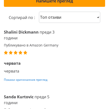
Напишете преглед
Sort reviews
Сортирай по :
Shalini Dickmann
преди 3
години
Публикувано в Amazon Germany
червата
червата
Покажи оригиналния преглед
Sanda Kurtovic
преди 5
години