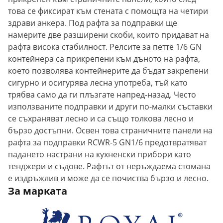
това се фиксират към стената с помощта на четири
здрави анкера. Под рафта за подправки ще
намерите две разширени скоби, които придават на
рафта висока стабилност. Релсите за петте 1/6 GN
контейнера са прикрепени към дъното на рафта,
което позволява контейнерите да бъдат закрепени
сигурно и осигурява лесна употреба, тъй като
трябва само да ги плъзгате напред-назад. Често
използваните подправки и други по-малки съставки
се съхраняват лесно и са също толкова лесно и
бързо достъпни. Освен това страничните панели на
рафта за подправки RCWR-5 GN1/6 предотвратяват
падането настрани на кухненски прибори като
тенджери и съдове. Рафтът от неръждаема стомана
е издръжлив и може да се почиства бързо и лесно.
За марката