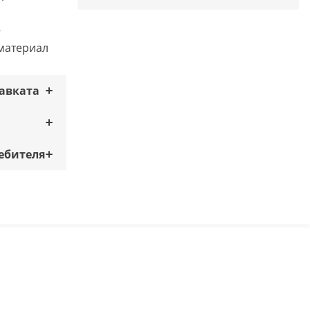
–
материал
тавката
ебителя