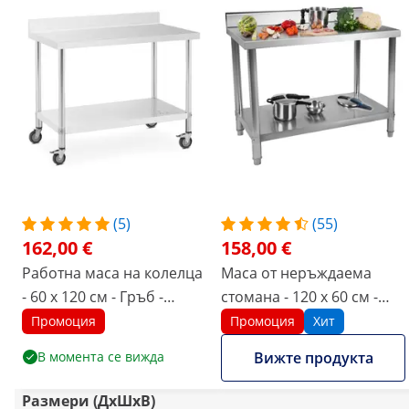
(5)
(55)
162,00 €
158,00 €
Работна маса на колелца
Маса от неръждаема
- 60 x 120 см - Гръб -
стомана - 120 x 60 см -
товароносимост 158 кг -
товароносимост 250 кг -
Промоция
Промоция
Хит
Royal Catering
повдигната
В момента се вижда
Вижте продукта
Размери (ДxШxВ)