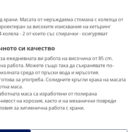
д храни. Масата от неръждаема стомана с колелца от
проектиран за високите изисквания на кетъринг
олела - 2 от които със спирачки - осигуряват
чното си качество
за ежедневната ви работа на височина от 85 cm.
сна работа. Можете също така да съхранявате по-
околната среда от пръски вода и мръсотия.
отова за употреба. Солидните кръгли крака на масата
отна маса.
аботната маса са изработени от полирана
чивост на корозия, както и на механични повреди
ловия за хигиенична работа с храни.