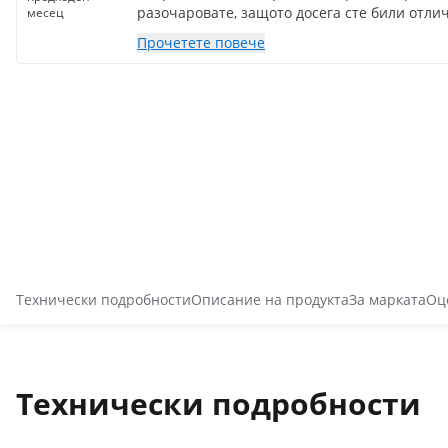
разочаровате, защото досега сте били отлич
месец
Прочетете повече
Технически подробности
Описание на продукта
За марката
Оц
Технически подробности