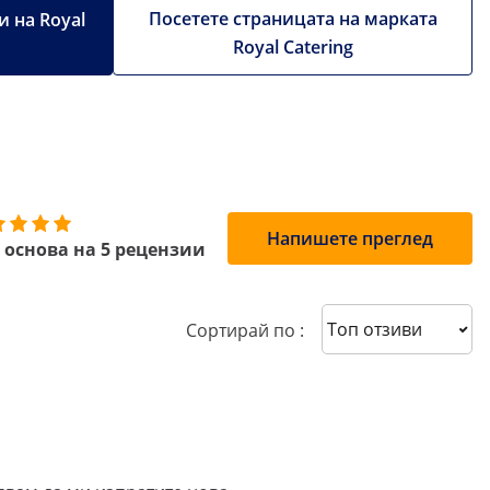
Посетете страницата на марката
 на Royal
Royal Catering
Напишете преглед
 основа на 5 рецензии
Sort reviews
Сортирай по :