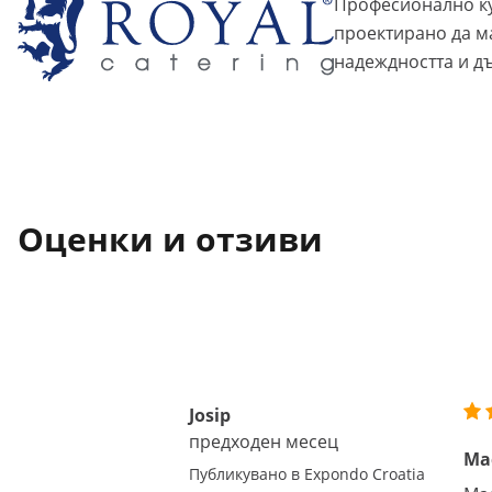
Професионално ку
проектирано да м
надеждността и д
Оценки и отзиви
Josip
предходен месец
Ма
Публикувано в Expondo Croatia