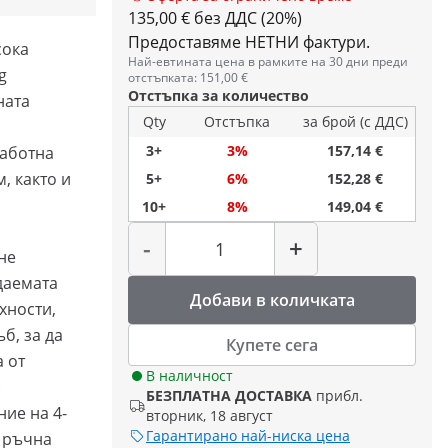
135,00 € без ДДС (20%)
Предоставяме НЕТНИ фактури.
сока
Най-евтината цена в рамките на 30 дни преди
g
отстъпката: 151,00 €
Отстъпка за количество
ната
Qty
Отстъпка
за брой (с ДДС)
3+
3%
157,14 €
работна
м, както и
5+
6%
152,28 €
10+
8%
149,04 €
Количество
-
+
не
даемата
Добави в количката
хности,
б, за да
Купете сега
 от
В наличност
.
БЕЗПЛАТНА ДОСТАВКА
прибл.
ие на 4-
вторник, 18 август
Гарантирано най-ниска цена
с ръчна