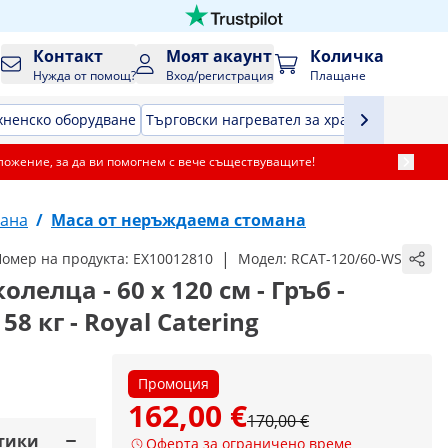
Контакт
Моят акаунт
Количка
Нужда от помощ?
Вход/регистрация
Плащане
хненско оборудване
Търговски нагревател за храна
Хладилна 
ложение, за да ви помогнем с вече съществуващите!
мана
/
Маса от неръждаема стомана
|
омер на продукта:
EX10012810
Модел:
RCAT-120/60-WS
лелца - 60 x 120 см - Гръб -
8 кг - Royal Catering
Промоция
162,00 €
170,00 €
тики
Оферта за ограничено време