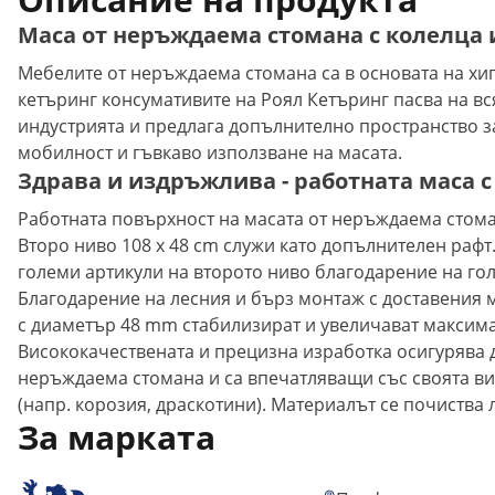
Маса от неръждаема стомана с колелца 
Мебелите от неръждаема стомана са в основата на хиг
кетъринг консумативите на Роял Кетъринг пасва на в
индустрията и предлага допълнително пространство за 
мобилност и гъвкаво използване на масата.
Здрава и издръжлива - работната маса с 
Работната повърхност на масата от неръждаема стоман
Второ ниво 108 x 48 cm служи като допълнителен рафт
големи артикули на второто ниво благодарение на гол
Благодарение на лесния и бърз монтаж с доставения м
с диаметър 48 mm стабилизират и увеличават максима
Висококачествената и прецизна изработка осигурява 
неръждаема стомана и са впечатляващи със своята ви
(напр. корозия, драскотини). Материалът се почиства 
За марката