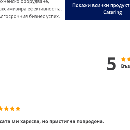
хненско оборудване,
Покажи всички продукти
аксимизира ефективността,
Catering
ългосрочния бизнес успех.
5
Въз
сата ми харесва, но пристигна повредена.