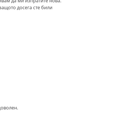
дявам да ми изпратите нова.
защото досега сте били
доволен.