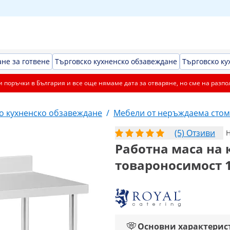
не за готвене
Търговско кухненско обзавеждане
Търговско ку
 поръчки в България и все още нямаме дата за отваряне, но сме на разпо
о кухненско обзавеждане
/
Мебели от неръждаема сто
(5) Отзиви
Н
Работна маса на ко
товароносимост 15
Основни характерис