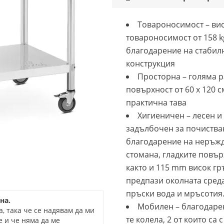
Товароносимост – ви
товароносимост от 158 k
благодарение на стабил
конструкция
Просторна – голяма 
повърхност от 60 x 120 с
практична тава
Хигиеничен – лесен и
задълбочен за почиства
благодарение на неръж
стомана, гладките повър
както и 115 mm висок гръ
предпази околната среда
пръски вода и мръсотия
на.
Мобилен – благодарен
, така че се надявам да ми
те колела, 2 от които са 
е и че няма да ме