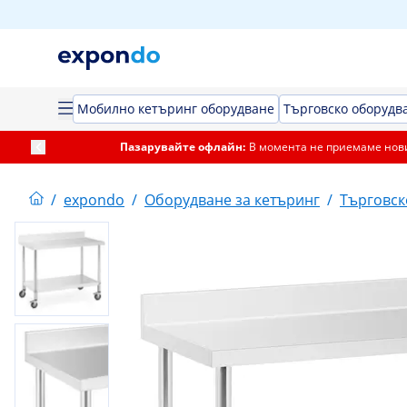
Мобилно кетъринг оборудване
Търговско оборудва
Пазарувайте офлайн:
В момента не приемаме нови
/
expondo
/
Оборудване за кетъринг
/
Търговск