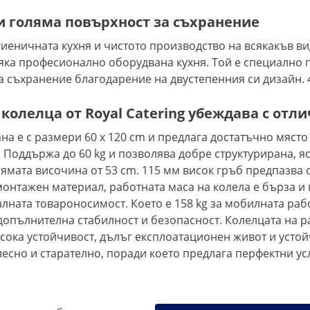
и голяма повърхност за съхранение
иеничната кухня и чистото производство на всякакъв ви
сяка професионално оборудвана кухня. Той е специално 
съхранение благодарение на двустепенния си дизайн. 4 к
колелца от Royal Catering убеждава с отли
а е с размери 60 x 120 cm и предлага достатъчно място 
. Поддържа до 60 kg и позволява добре структурирана, я
ямата височина от 53 cm. 115 мм висок гръб предпазва 
онтажен материал, работната маса на колела е бърза и г
лната товароносимост. Което е 158 kg за мобилната раб
допълнителна стабилност и безопасност. Колелцата на р
сока устойчивост, дълъг експлоатационен живот и устой
лесно и старателно, поради което предлага перфектни ус