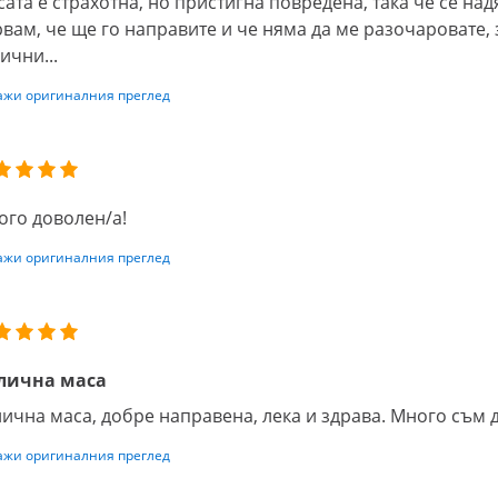
ата е страхотна, но пристигна повредена, така че се на
вам, че ще го направите и че няма да ме разочаровате, 
ични...
ажи оригиналния преглед
ого доволен/а!
ажи оригиналния преглед
лична маса
ична маса, добре направена, лека и здрава. Много съм 
ажи оригиналния преглед