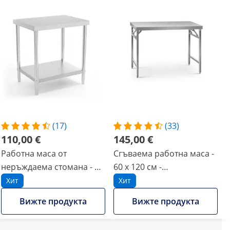
(17)
(33)
110,00 €
145,00 €
Работна маса от
Сгъваема работна маса -
неръждаема стомана - 80
60 x 120 см -
x 60 см - товароносимост
товароносимост 210 кг
Хит
Хит
250 кг
Вижте продукта
Вижте продукта