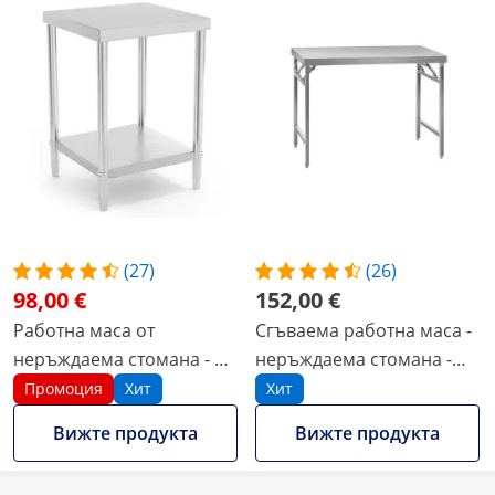
(27)
(26)
98,00 €
152,00 €
Работна маса от
Сгъваема работна маса -
неръждаема стомана - 60
неръждаема стомана -
x 60 см - товароносимост
120 x 60 см
Промоция
Хит
Хит
250 кг
Вижте продукта
Вижте продукта