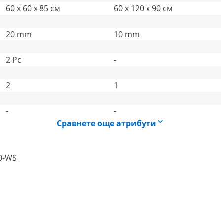
60 x 60 x 85 см
60 x 120 x 90 см
20 mm
10 mm
2 Pc
-
2
1
-
-
Сравнете още атрибути
0-WS