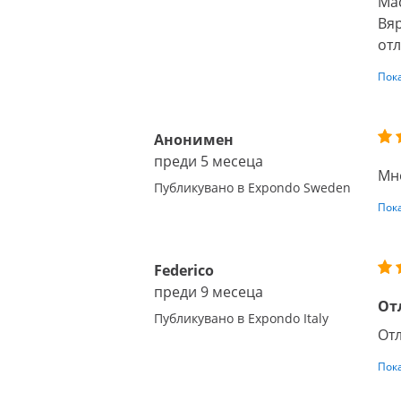
Мас
Вяр
отл
Пок
Анонимен
преди 5 месеца
Мн
Публикувано в Expondo Sweden
Пок
Federico
преди 9 месеца
От
Публикувано в Expondo Italy
Отл
Пок