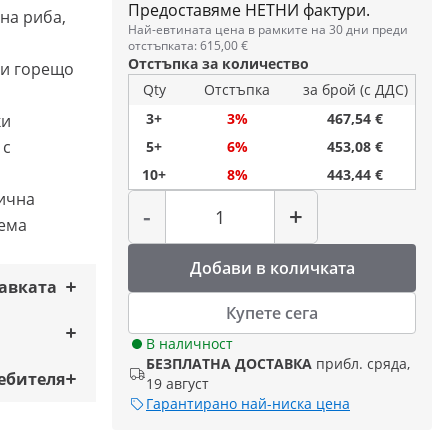
Предоставяме НЕТНИ фактури.
на риба,
Най-евтината цена в рамките на 30 дни преди
отстъпката: 615,00 €
Отстъпка за количество
ли горещо
Qty
Отстъпка
за брой (с ДДС)
3+
3%
467,54 €
ки
 с
5+
6%
453,08 €
10+
8%
443,44 €
Количество
ична
-
+
аема
Добави в количката
тавката
Купете сега
В наличност
БЕЗПЛАТНА ДОСТАВКА
прибл. сряда,
ебителя
19 август
Гарантирано най-ниска цена