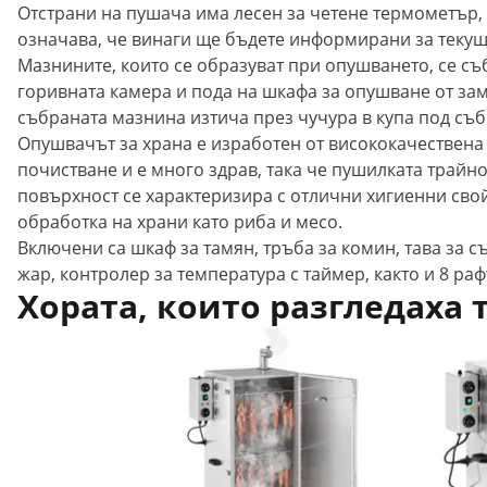
Отстрани на пушача има лесен за четене термометър,
означава, че винаги ще бъдете информирани за текуща
Мазнините, които се образуват при опушването, се съ
горивната камера и пода на шкафа за опушване от зам
събраната мазнина изтича през чучура в купа под съби
Опушвачът за храна е изработен от висококачествена
почистване и е много здрав, така че пушилката трайно
повърхност се характеризира с отлични хигиенни свой
обработка на храни като риба и месо.
Включени са шкаф за тамян, тръба за комин, тава за съ
жар, контролер за температура с таймер, както и 8 раф
Хората, които разгледаха 