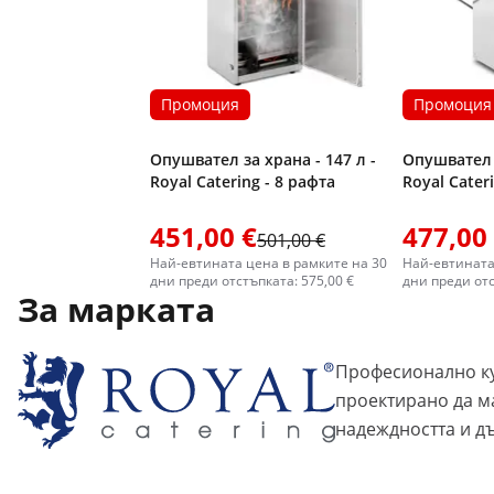
Промоция
Промоция
Опушвател за храна - 147 л -
Опушвател з
Royal Catering - 8 рафта
Royal Cater
451,00 €
477,00
501,00 €
Най-евтината цена в рамките на 30
Най-евтината
дни преди отстъпката: 575,00 €
дни преди отс
За марката
Професионално ку
проектирано да м
надеждността и д