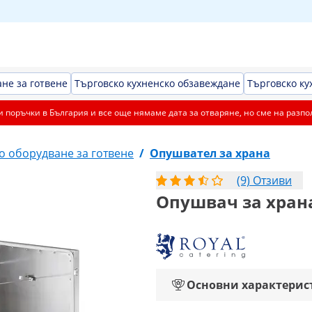
не за готвене
Търговско кухненско обзавеждане
Търговско ку
 поръчки в България и все още нямаме дата за отваряне, но сме на разпо
о оборудване за готвене
/
Опушвател за храна
(9) Отзиви
Опушвач за храна
Основни характерис