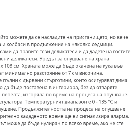
ойто можете да се насладите на пристанището, но вече
а и колбаси в продължение на няколко седмици.
ами да правите тези деликатеси и да дадете на гостите
ени деликатеси. Уредът за опушване на храна
 x 108 см. Храната може да бъде окачена на кука във
мат минимално разстояние от 7 см височина.
е пълни с дървени стърготини, които осигуряват дима
 да бъде поставена в интериора, без да отваряте
 пепелта, изгоряла по време на процеса на опушване.
гулатора. Температурният диапазон е 0 - 135 °C и
 пушене. Продължителността на процеса на опушване
арително зададеното време ще ви сигнализира аларма.
т може да бъде нулиран по всяко време, ако не сте