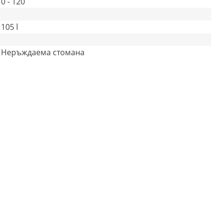
0 - 120
105 l
Неръждаема стомана