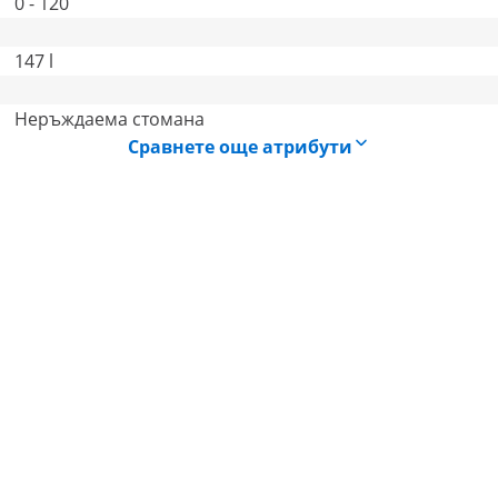
0 - 120
147 l
Неръждаема стомана
Сравнете още атрибути