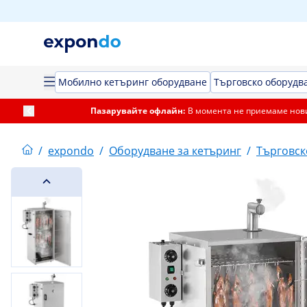
Мобилно кетъринг оборудване
Търговско оборудва
Пазарувайте офлайн:
В момента не приемаме нови
/
expondo
/
Оборудване за кетъринг
/
Търговск