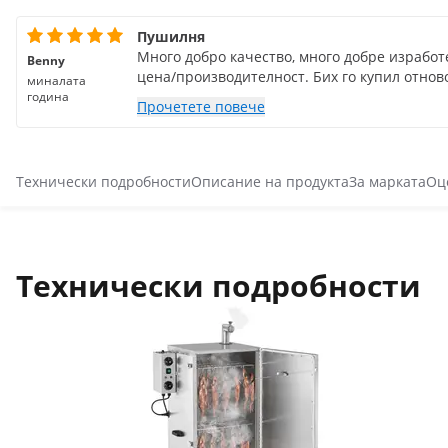
Пушилня
Много добро качество, много добре израбо
Benny
цена/производителност. Бих го купил отново
миналата
година
Прочетете повече
Технически подробности
Описание на продукта
За марката
Оц
Технически подробности