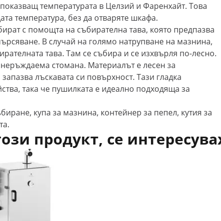
 показващ температурата в Целзий и Фаренхайт. Това
та температура, без да отваряте шкафа.
бират с помощта на събирателна тава, която предпазва
ърсяване. В случай на голямо натрупване на мазнина,
рателната тава. Там се събира и се изхвърля по-лесно.
 неръждаема стомана. Материалът е лесен за
 запазва лъскавата си повърхност. Тази гладка
ства, така че пушилката е идеално подходяща за
биране, купа за мазнина, контейнер за пепел, кутия за
та.
този продукт, се интересува