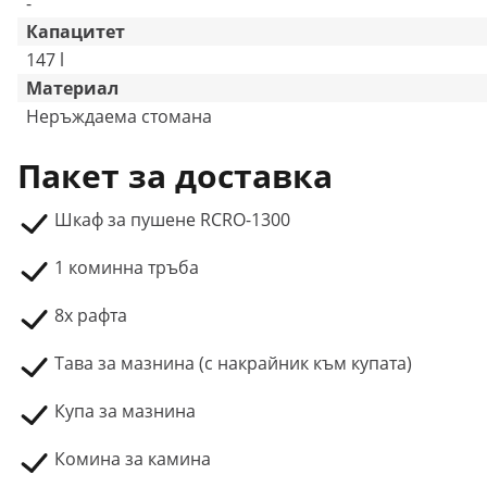
-
Капацитет
147 l
Материал
Неръждаема стомана
Пакет за доставка
Шкаф за пушене RCRO-1300
1 коминна тръба
8x рафта
Тава за мазнина (с накрайник към купата)
Купа за мазнина
Комина за камина