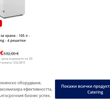
а храна - 105 л -
ing - 4 решетки
 €
532,00 €
 цена в рамките на 30
тъпката: 532,00 €
хненско оборудване,
Покажи всички продукти
аксимизира ефективността,
Catering
ългосрочния бизнес успех.