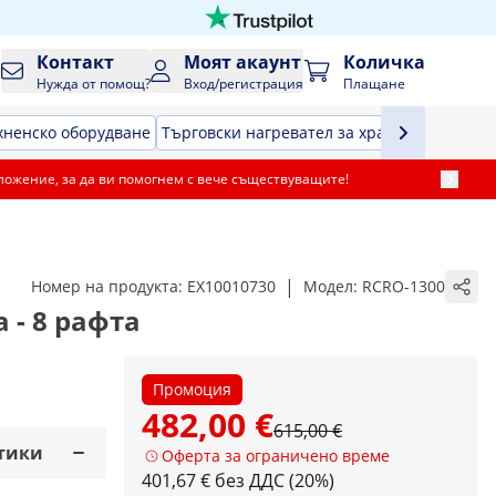
Контакт
Моят акаунт
Количка
Нужда от помощ?
Вход/регистрация
Плащане
хненско оборудване
Търговски нагревател за храна
Хладилна 
ложение, за да ви помогнем с вече съществуващите!
|
Номер на продукта:
EX10010730
Модел:
RCRO-1300
 - 8 рафта
Промоция
482,00 €
615,00 €
тики
Оферта за ограничено време
401,67 € без ДДС (20%)