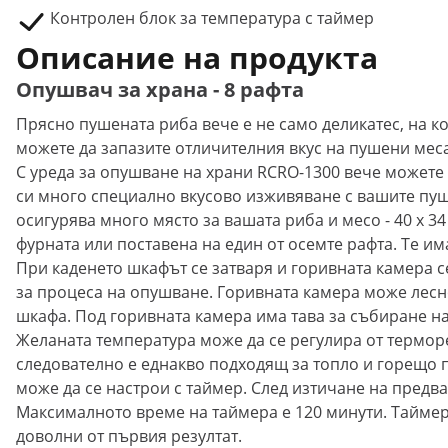
Контролен блок за температура с таймер
Описание на продукта
Опушвач за храна - 8 рафта
Прясно пушената риба вече е не само деликатес, на к
можете да запазите отличителния вкус на пушени мес
С уреда за опушване на храни RCRO-1300 вече можете с
си много специално вкусово изживяване с вашите пуш
осигурява много място за вашата риба и месо - 40 x 34
фурната или поставена на един от осемте рафта. Те и
При каденето шкафът се затваря и горивната камера с
за процеса на опушване. Горивната камера може лесно
шкафа. Под горивната камера има тава за събиране на
Желаната температура може да се регулира от терморе
следователно е еднакво подходящ за топло и горещо
може да се настрои с таймер. След изтичане на предв
Максималното време на таймера е 120 минути. Таймеръ
доволни от първия резултат.