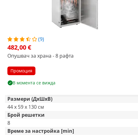
(9)
482,00 €
Опушвач за храна - 8 рафта
Промоция
В момента се вижда
Размери (ДxШxВ)
44 x 59 x 130 см
Брой решетки
8
Време за настройка [min]