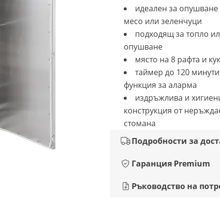
идеален за опушване 
месо или зеленчуци
подходящ за топло и
опушване
място на 8 рафта и ку
таймер до 120 минути
функция за аларма
издръжлива и хигиен
конструкция от неръжд
стомана
Подробности за дос
Гаранция Premium
Ръководство на потр