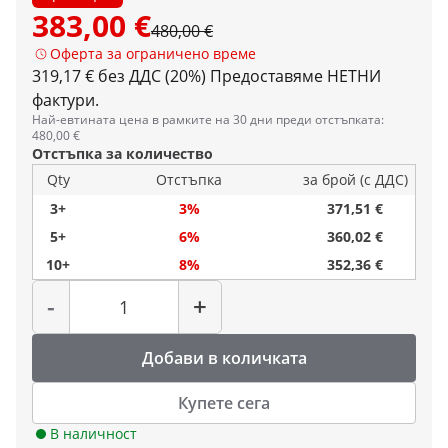
383,00 €
480,00 €
Оферта за ограничено време
319,17 € без ДДС (20%)
Предоставяме НЕТНИ
фактури.
Най-евтината цена в рамките на 30 дни преди отстъпката:
480,00 €
Отстъпка за количество
Qty
Отстъпка
за брой (с ДДС)
3+
3%
371,51 €
5+
6%
360,02 €
10+
8%
352,36 €
Количество
-
+
Добави в количката
Купете сега
В наличност