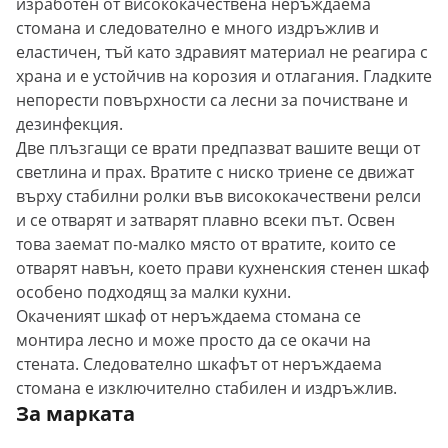
изработен от висококачествена неръждаема
стомана и следователно е много издръжлив и
еластичен, тъй като здравият материал не реагира с
храна и е устойчив на корозия и отлагания. Гладките
непорести повърхности са лесни за почистване и
дезинфекция.
Две плъзгащи се врати предпазват вашите вещи от
светлина и прах. Вратите с ниско триене се движат
върху стабилни ролки във висококачествени релси
и се отварят и затварят плавно всеки път. Освен
това заемат по-малко място от вратите, които се
отварят навън, което прави кухненския стенен шкаф
особено подходящ за малки кухни.
Окаченият шкаф от неръждаема стомана се
монтира лесно и може просто да се окачи на
стената. Следователно шкафът от неръждаема
стомана е изключително стабилен и издръжлив.
За марката