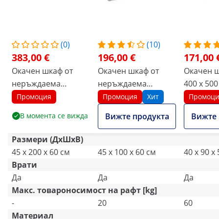
(0)
(10)
383,00 €
196,00 €
171,00 
Окачен шкаф от
Окачен шкаф от
Окачен ш
неръждаема
неръждаема
400 x 500
стомана - 200 x 45
стомана - 100 x 45
товароно
Промоция
Промоция
Хит
Промоц
см - Royal Catering -
см
кг на отд
В момента се вижда
Вижте продукта
Вижте 
30 кг
Royal Cat
Размери (ДxШxВ)
45 x 200 x 60 см
45 x 100 x 60 см
40 x 90 x
Врати
Да
Да
Да
Макс. товароносимост на рафт [kg]
-
20
60
Материал