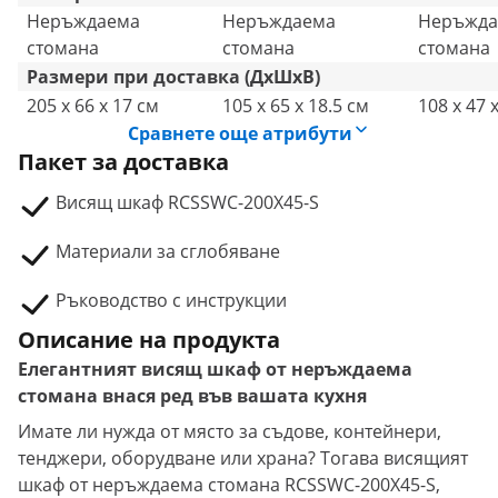
Неръждаема
Неръждаема
Неръжда
стомана
стомана
стомана
Размери при доставка (ДxШxВ)
205 x 66 x 17 см
105 x 65 x 18.5 см
108 x 47 
Сравнете още атрибути
Пакет за доставка
Висящ шкаф RCSSWC-200X45-S
Материали за сглобяване
Ръководство с инструкции
Описание на продукта
Елегантният висящ шкаф от неръждаема
стомана внася ред във вашата кухня
Имате ли нужда от място за съдове, контейнери,
тенджери, оборудване или храна? Тогава висящият
шкаф от неръждаема стомана RCSSWC-200X45-S,