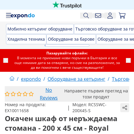
Мобилно кетъринг оборудване
Търговско оборудване за го
Хладилна техника
Оборудване за барове
Оборудване за м
Пазарувайте офлайн:
В момента не приемаме нови поръчки в България и все
още нямаме дата за отваряне, но сме на разположение, за
да ви помогнем с вече съществуващите!
/
expondo
/
Оборудване за кетъринг
/
Търговск
No
Направете първия преглед на
този продукт
Reviews
Номер на продукта:
Модел:
RCSSWC-
|
EX10011658
200X45-S
Окачен шкаф от неръждаема
стомана - 200 x 45 см - Royal