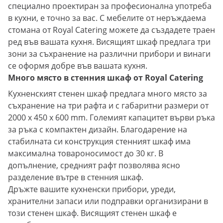
специално проектиран за професионална употреба
в кухни, е точно за вас. С мебелите от неръждаема
стомана от Royal Catering можете да създадете траен
ред във вашата кухня. Висящият шкаф предлага три
зони за съхранение на различни прибори и винаги
се оформя добре във вашата кухня.
Много място в стенния шкаф от Royal Catering
Кухненският стенен шкаф предлага много място за
съхранение на три рафта и с габаритни размери от
2000 x 450 x 600 mm. Големият капацитет върви ръка
за ръка с компактен дизайн. Благодарение на
стабилната си конструкция стенният шкаф има
максимална товароносимост до 30 кг. В
допълнение, средният рафт позволява ясно
разделение вътре в стенния шкаф.
Дръжте вашите кухненски прибори, уреди,
хранителни запаси или подправки организирани в
този стенен шкаф. Висящият стенен шкаф е