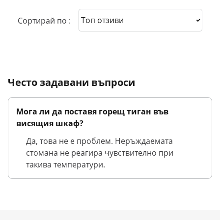
Sort reviews
Сортирай по :
Често задавани въпроси
Мога ли да поставя горещ тиган във
висящия шкаф?
Да, това не е проблем. Неръждаемата
стомана не реагира чувствително при
такива температури.