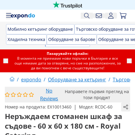
Мобилно кетъринг оборудване
Търговско оборудване за го
Хладилна техника
Оборудване за барове
Оборудване за м
Пазарувайте офлайн:
В момента не приемаме нови поръчки в България и все
още нямаме дата за отваряне, но сме на разположение, за
да ви помогнем с вече съществуващите!
/
expondo
/
Оборудване за кетъринг
/
Търговск
No
Направете първия преглед на
този продукт
Reviews
|
Номер на продукта:
EX10013460
Модел:
RCDC-60
Неръждаем стоманен шкаф за
съдове - 60 x 60 x 180 см - Royal