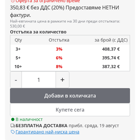
Оферта за ограничено време
350,83 € без ДДС (20%)
Предоставяме НЕТНИ
фактури.
Най-евтината цена в рамките на 30 дни преди отстъпката:
530,00 €
Отстъпка за количество
Qty
Отстъпка
за брой (с ДДС)
3+
3%
408,37 €
5+
6%
395,74 €
10+
8%
387,32 €
Количество
-
+
Добави в количката
Купете сега
В наличност
БЕЗПЛАТНА ДОСТАВКА
прибл. сряда, 19 август
Гарантирано най-ниска цена