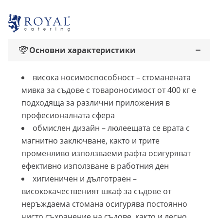
Основни характеристики
висока носимоспособност – стоманената
мивка за съдове с товароносимост от 400 кг е
подходяща за различни приложения в
професионалната сфера
обмислен дизайн – люлеещата се врата с
магнитно заключване, както и трите
променливо използваеми рафта осигуряват
ефективно използване в работния ден
хигиеничен и дълготраен –
висококачественият шкаф за съдове от
неръждаема стомана осигурява постоянно
чисто съхранение на съдове, както и лесно