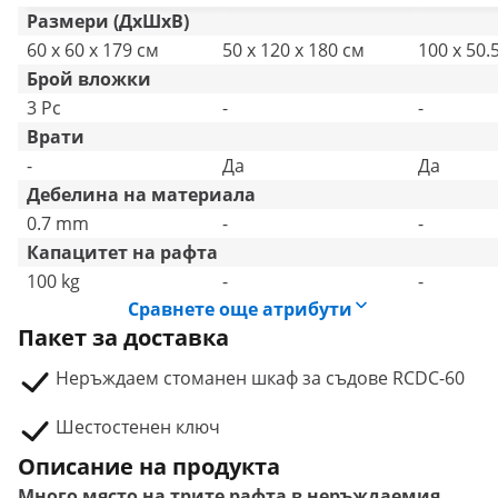
Размери (ДxШxВ)
60 x 60 x 179 см
50 x 120 x 180 см
100 x 50.
Брой вложки
3 Pc
-
-
Врати
-
Да
Да
Дебелина на материала
0.7 mm
-
-
Капацитет на рафта
100 kg
-
-
Сравнете още атрибути
Пакет за доставка
Неръждаем стоманен шкаф за съдове RCDC-60
Шестостенен ключ
Описание на продукта
Много място на трите рафта в неръждаемия