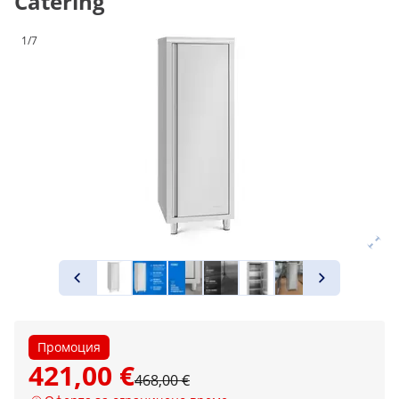
Catering
1/7
Промоция
421,00 €
468,00 €