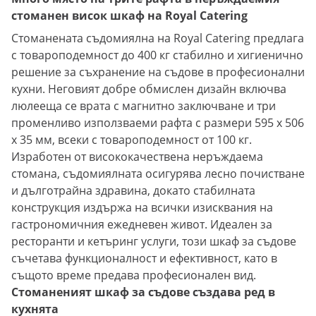
стоманен висок шкаф на Royal Catering
Стоманената съдомиялна на Royal Catering предлага
с товароподемност до 400 кг стабилно и хигиенично
решение за съхранение на съдове в професионални
кухни. Неговият добре обмислен дизайн включва
люлееща се врата с магнитно заключване и три
променливо използваеми рафта с размери 595 x 506
x 35 мм, всеки с товароподемност от 100 кг.
Изработен от висококачествена неръждаема
стомана, съдомиялната осигурява лесно почистване
и дълготрайна здравина, докато стабилната
конструкция издържа на всички изисквания на
гастрономичния ежедневен живот. Идеален за
ресторанти и кетъринг услуги, този шкаф за съдове
съчетава функционалност и ефективност, като в
същото време предава професионален вид.
Стоманеният шкаф за съдове създава ред в
кухнята