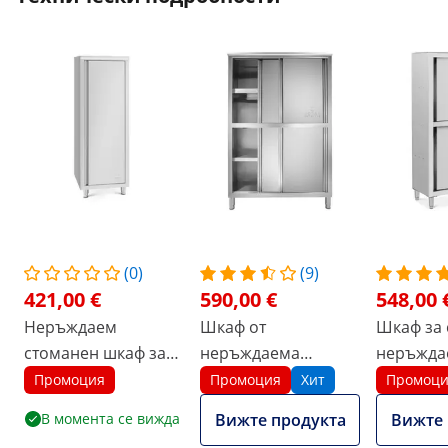
(0)
(9)
421,00 €
590,00 €
548,00 
Неръждаем
Шкаф от
Шкаф за 
стоманен шкаф за
неръждаема
неръжда
съдове - 60 x 60 x
стомана - 120 см
стомана -
Промоция
Промоция
Хит
Промоц
180 см - Royal
x 1800 мм
В момента се вижда
Вижте продукта
Вижте 
Catering
Catering