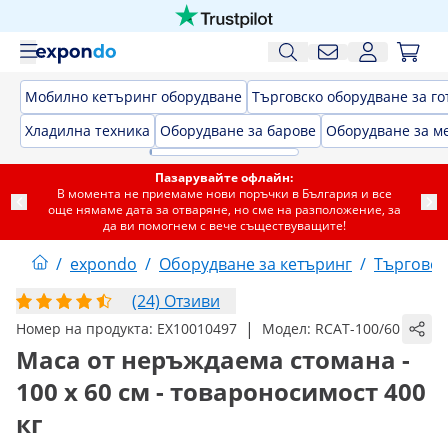
Мобилно кетъринг оборудване
Търговско оборудване за го
Хладилна техника
Оборудване за барове
Оборудване за м
Пазарувайте офлайн:
В момента не приемаме нови поръчки в България и все
още нямаме дата за отваряне, но сме на разположение, за
да ви помогнем с вече съществуващите!
/
expondo
/
Оборудване за кетъринг
/
Търговск
(24) Отзиви
|
Номер на продукта:
EX10010497
Модел:
RCAT-100/60
Маса от неръждаема стомана -
100 x 60 см - товароносимост 400
кг