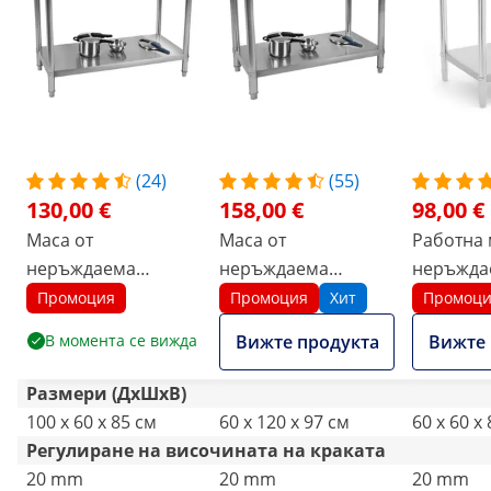
(24)
(55)
130,00 €
158,00 €
98,00 €
Маса от
Маса от
Работна 
неръждаема
неръждаема
неръжда
стомана - 100 x 60
стомана - 120 x 60
стомана -
Промоция
Промоция
Хит
Промоц
см -
см -
- товаро
В момента се вижда
Вижте продукта
Вижте 
товароносимост
товароносимост
250 кг
400 кг
250 кг - повдигната
Размери (ДxШxВ)
100 x 60 x 85 см
60 x 120 x 97 см
60 x 60 x
Pегулиране на височината на краката
20 mm
20 mm
20 mm