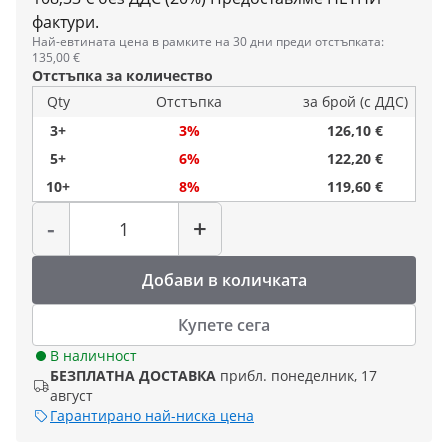
фактури.
Най-евтината цена в рамките на 30 дни преди отстъпката:
135,00 €
Отстъпка за количество
Qty
Отстъпка
за брой (с ДДС)
3+
3%
126,10 €
5+
6%
122,20 €
10+
8%
119,60 €
Количество
-
+
Добави в количката
Купете сега
В наличност
БЕЗПЛАТНА ДОСТАВКА
прибл. понеделник, 17
август
Гарантирано най-ниска цена