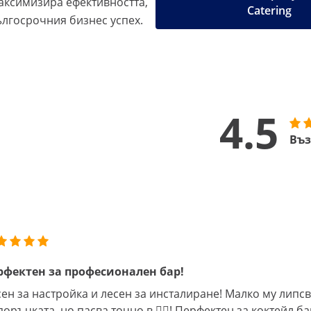
аксимизира ефективността,
Catering
ългосрочния бизнес успех.
4.5
Въз
рфектен за професионален бар!
ен за настройка и лесен за инсталиране! Малко му липс
поръчката, но пасва точно в 😮‍💨! Перфектен за коктейл 