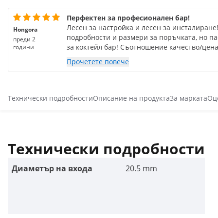
Перфектен за професионален бар!
Лесен за настройка и лесен за инсталиране
Hongora
подробности и размери за поръчката, но пасв
преди 2
за коктейл бар! Съотношение качество/цена
години
Прочетете повече
Технически подробности
Описание на продукта
За марката
Оц
Технически подробности
Диаметър на входа
20.5 mm