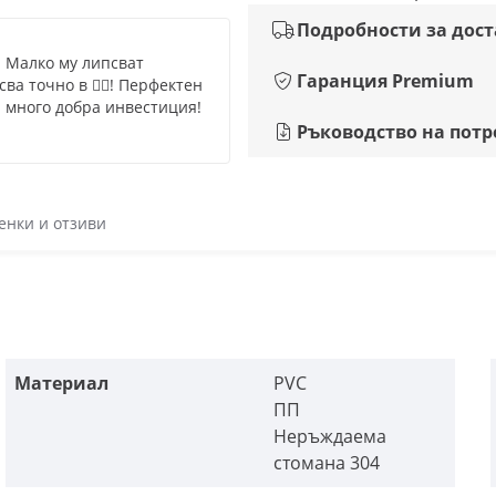
Подробности за дос
! Малко му липсват
Гаранция Premium
а точно в 😮‍💨! Перфектен
 много добра инвестиция!
Ръководство на потр
енки и отзиви
Материал
PVC
ПП
Неръждаема
стомана 304