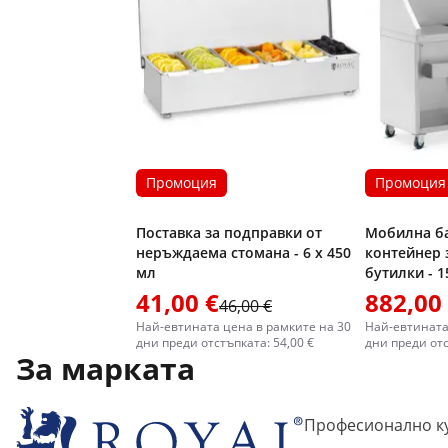
Промоция
Промоция
Поставка за подправки от
Мобилна ба
неръждаема стомана - 6 x 450
контейнер 
мл
бутилки - 1
Royal Cater
41,00 €
882,00
46,00 €
Най-евтината цена в рамките на 30
Най-евтината
дни преди отстъпката: 54,00 €
дни преди отс
За марката
Професионално ку