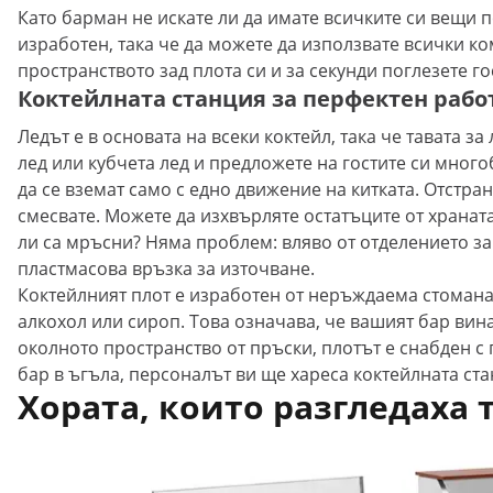
Като барман не искате ли да имате всичките си вещи по
изработен, така че да можете да използвате всички к
пространството зад плота си и за секунди поглезете го
Коктейлната станция за перфектен рабо
Ледът е в основата на всеки коктейл, така че тавата з
лед или кубчета лед и предложете на гостите си мног
да се вземат само с едно движение на китката. Отстр
смесвате. Можете да изхвърляте остатъците от хранат
ли са мръсни? Няма проблем: вляво от отделението за 
пластмасова връзка за източване.
Коктейлният плот е изработен от неръждаема стомана,
алкохол или сироп. Това означава, че вашият бар вина
околното пространство от пръски, плотът е снабден с 
бар в ъгъла, персоналът ви ще хареса коктейлната стан
Хората, които разгледаха 