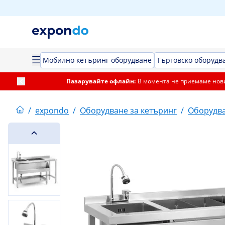
Мобилно кетъринг оборудване
Търговско оборудва
Пазарувайте офлайн:
В момента не приемаме нови
/
expondo
/
Оборудване за кетъринг
/
Оборудва