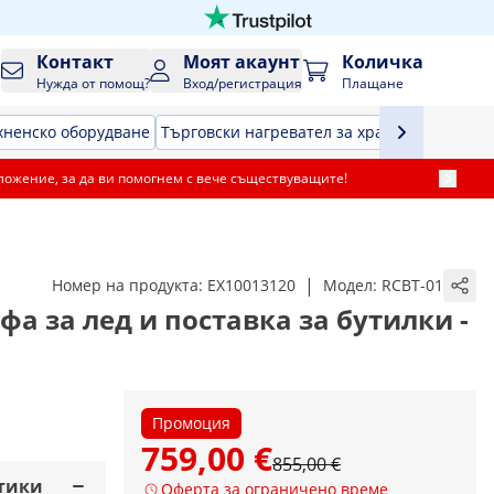
Контакт
Моят акаунт
Количка
Нужда от помощ?
Вход/регистрация
Плащане
хненско оборудване
Търговски нагревател за храна
Хладилна 
ложение, за да ви помогнем с вече съществуващите!
|
Номер на продукта:
EX10013120
Модел:
RCBT-01
офа за лед и поставка за бутилки -
Промоция
759,00 €
855,00 €
тики
Оферта за ограничено време