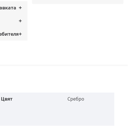
тавката
ебителя
Цвят
Сребро