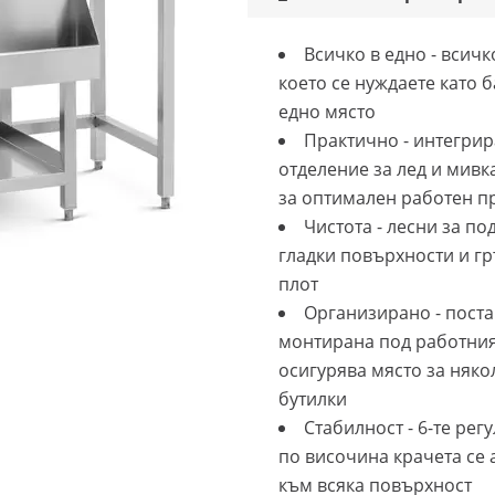
Всичко в едно - всичко
което се нуждаете като 
едно място
Практично - интегри
отделение за лед и мивка
за оптимален работен п
Чистота - лесни за п
гладки повърхности и г
плот
Организирано - поста
монтирана под работния
осигурява място за няко
бутилки
Стабилност - 6-те ре
по височина крачета се 
към всяка повърхност