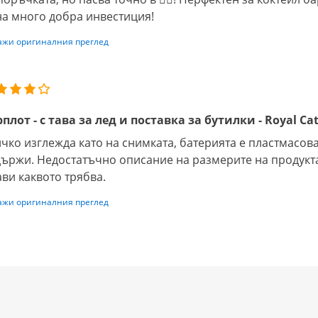
на много добра инвестиция!
ажи оригиналния преглед
плот - с тава за лед и поставка за бутилки - Royal Ca
чко изглежда като на снимката, батерията е пластмасов
ържи. Недостатъчно описание на размерите на продукта
ви каквото трябва.
ажи оригиналния преглед