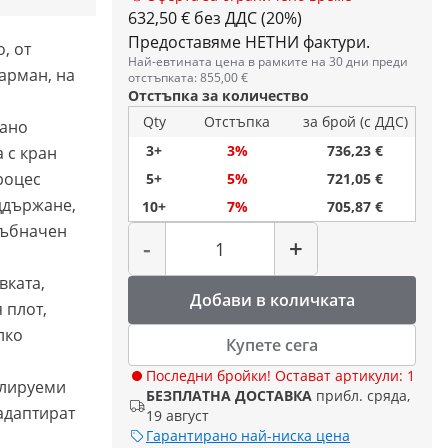
632,50 € без ДДС (20%)
Предоставяме НЕТНИ фактури.
, от
Най-евтината цена в рамките на 30 дни преди
барман, на
отстъпката: 855,00 €
Отстъпка за количество
Qty
Отстъпка
за брой (с ДДС)
рано
3+
3%
736,23 €
 с кран
роцес
5+
5%
721,05 €
оддържане,
10+
7%
705,87 €
Количество
ръбначен
-
+
вката,
Добави в количката
 плот,
лко
Купете сега
Последни бройки! Остават артикули: 1
гулируеми
БЕЗПЛАТНА ДОСТАВКА
прибл. сряда,
адаптират
19 август
Гарантирано най-ниска цена