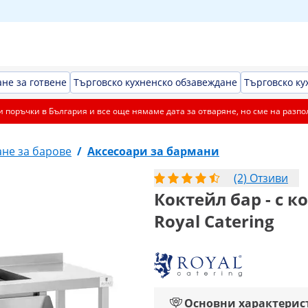
не за готвене
Търговско кухненско обзавеждане
Търговско ку
 поръчки в България и все още нямаме дата за отваряне, но сме на разпо
не за барове
/
Аксесоари за бармани
(2) Отзиви
Коктейл бар - с к
Royal Catering
Основни характерис