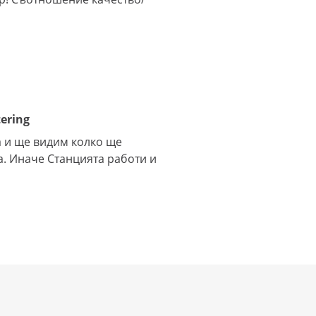
tering
а и ще видим колко ще
. Иначе Станцията работи и