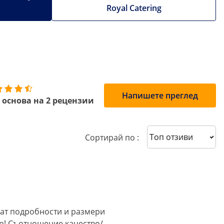
Royal Catering
Напишете преглед
 основа на 2 рецензии
Sort reviews
Сортирай по :
ват подробности и размери
бар! Съотношение качество/