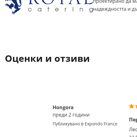
проектирано да м
надеждността и д
Оценки и отзиви
Hongora
преди 2 години
Пе
Публикувано в Expondo France
Лес
за 