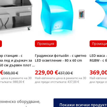
Промоция
Промоци
р станция - с
Градински фотьойл - с цветно
LED маса -
за лед и държач за
LED осветление - 80 x 60 cm
RGBW - с 
50 см дървен плот -
ing
 €
229,00 €
369,00
988,00 €
437,00 €
 цена в рамките на 30
Най-евтината цена в рамките на 30
Най-евтинат
тъпката: 988,00 €
дни преди отстъпката: 437,00 €
дни преди о
хненско оборудване,
Покажи всички продукти