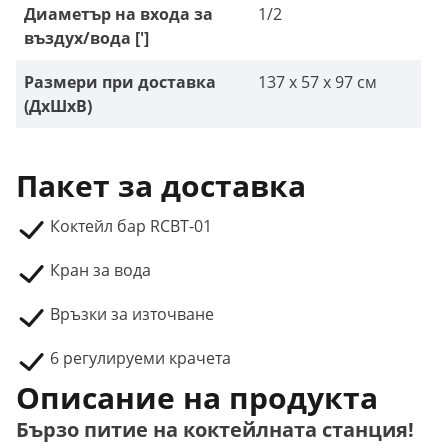
Диаметър на входа за
1/2
въздух/вода [']
Размери при доставка
137 x 57 x 97 см
(ДxШxВ)
Пакет за доставка
Коктейл бар RCBT-01
Кран за вода
Връзки за източване
6 регулируеми крачета
Описание на продукта
Бързо питие на коктейлната станция!