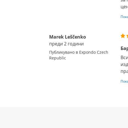
це
Пок
Marek Leščenko
преди 2 години
Бар
Публикувано в Expondo Czech
Вси
Republic
изд
пра
Пок