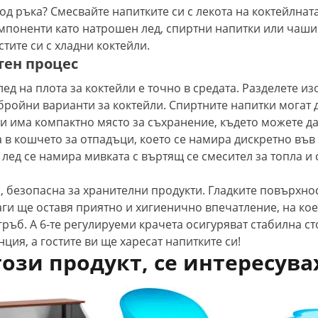
д ръка? Смесвайте напитките си с лекота на коктейлната 
омпоненти като натрошен лед, спиртни напитки или чаши
стите си с хладни коктейли.
тен процес
а лед на плота за коктейли е точно в средата. Разделете 
обройни варианти за коктейли. Спиртните напитки могат 
ани има компактно място за съхранение, където можете д
а в кошчето за отпадъци, което се намира дискретно във
лед се намира мивката с въртящ се смесител за топла и 
 безопасна за хранителни продукти. Гладките повърхност
ги ще оставя приятно и хигиенично впечатление, на коет
гръб. А 6-те регулируеми крачета осигуряват стабилна с
ция, а гостите ви ще харесат напитките си!
този продукт, се интересува