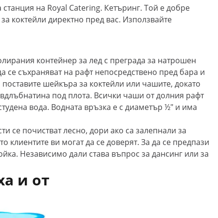
станция на Royal Catering. Кетъринг. Той е добре
 за коктейли директно пред вас. Използвайте
изолирания контейнер за лед с преграда за натрошен
да се съхраняват на рафт непосредствено пред бара и
а поставите шейкъра за коктейли или чашите, докато
 вдлъбнатина под плота. Всички чаши от долния рафт
студена вода. Водната връзка е с диаметър ½" и има
и се почистват лесно, дори ако са залепнали за
о клиентите ви могат да се доверят. За да се предпази
тойка. Независимо дали става въпрос за дансинг или за
ха и от