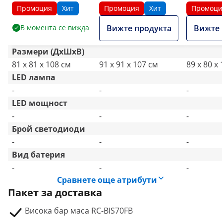
сгъваема - черна
сгъваема - бяла
сгъваема
Промоция
Хит
Промоция
Хит
Промоц
В момента се вижда
Вижте продукта
Вижте 
Размери (ДxШxВ)
81 x 81 x 108 см
91 x 91 x 107 см
89 x 80 x
LED лампа
-
-
-
LED мощност
-
-
-
Брой светодиоди
-
-
-
Вид батерия
-
-
-
Сравнете още атрибути
Пакет за доставка
Висока бар маса RC-BIS70FB