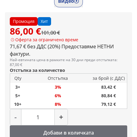
видео
Промоция
Хит
86,00 €
101,00 €
Оферта за ограничено време
71,67 € без ДДС (20%)
Предоставяме НЕТНИ
фактури.
Най-евтината цена в рамките на 30 дни преди отстъпката:
87,00 €
Отстъпка за количество
Qty
Отстъпка
за брой (с ДДС)
3+
3%
83,42 €
5+
6%
80,84 €
10+
8%
79,12 €
Количество
-
+
Добави в количката