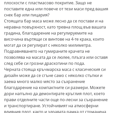
плоскости с пластмасово покритие. Защо не
поставите една или повече от тези маси пред вашия
снек бар или пицария?
Стоящата бар маса може лесно да се постави и на
неравна повърхност, като тревна площ във вашата
градина, благодарение на регулируемите на
височина въртящи се винтове на 4-те крака, които
могат да се регулират с няколко милиметра.
Подравняването на гумираните крачета не
позволява на масата да се люлее, плъзга или оставя
след себе си грозни драскотини по пода.
Черната стояща кръчмарска маса с класическия си
дизайн може да се сгъне само с няколко стъпки и
заема много малко място за съхранение
благодарение на компактните си размери. Можете
дори напълно да демонтирате кръглия плот, което
прави отделните части още по-лесни за съхранение
и транспортиране. Устойчивият на атмосферни
влияния плот, както и здравата рамка от стоманена