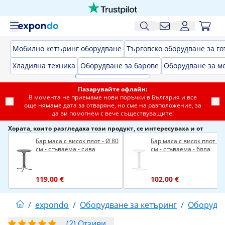
Мобилно кетъринг оборудване
Търговско оборудване за го
Хладилна техника
Оборудване за барове
Оборудване за м
Пазарувайте офлайн:
В момента не приемаме нови поръчки в България и все
още нямаме дата за отваряне, но сме на разположение, за
да ви помогнем с вече съществуващите!
Хората, които разгледаха този продукт, се интересуваха и от
Бар маса с висок плот - Ø 80
Бар маса с висок плот - Ø
см - сгъваема - сива
см - сгъваема - бяла
119,00 €
102,00 €
/
expondo
/
Оборудване за кетъринг
/
Оборудва
(2) Отзиви