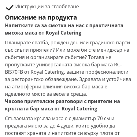
Инструкции за сглобяване
Описание на продукта
Напитките са за сметка на нас с практичната
висока маса от Royal Catering
Планирате сватба, рожден ден или градинско парти
със скъпи приятели? Или може би сте мениджър на
събития и организирате събитие? Тогава не
пропускайте универсалната висока бар маса RC-
BIS70FB от Royal Catering, вашите професионалисти
за ресторантско обзавеждане. Здравата и устойчива
на атмосферни влияния висока бар маса е
идеалното място за весела среща.
Часове приятелски разговори с приятели на
кръглата бар маса от Royal Catering
Сгъваемата кръгла маса е с диаметър 70 см и
предлага място за до 4 души, които удобно да
поставят храната и напитките си върху плота от