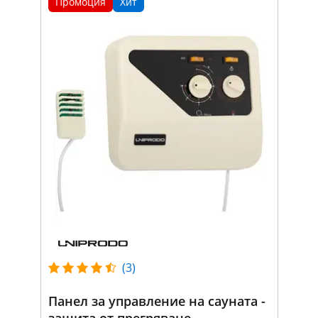
Промоция
Хит
(3)
Панел за управление на сауната -
защита от прегряване