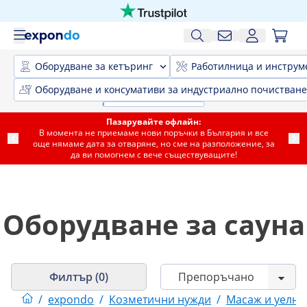
Оборудване за кетъринг
Работилница и инструм
Оборудване и консумативи за индустриално почистване
Пазарувайте офлайн:
В момента не приемаме нови поръчки в България и все
още нямаме дата за отваряне, но сме на разположение, за
да ви помогнем с вече съществуващите!
Оборудване за сауна
Филтър (0)
/
expondo
/
Козметични нужди
/
Масаж и уелне