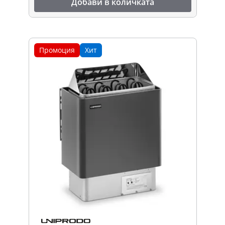
Добави в количката
Промоция
Хит