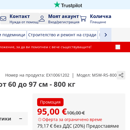
Контакт
Моят акаунт
Количка
Нужда от помощ?
Вход/регистрация
Плащане
и подемници
Строителство и ремонт на сгради
Въздушен инс
ложение, за да ви помогнем с вече съществуващите!
|
Номер на продукта:
EX10061202
Модел:
MSW-RS-800
т 60 до 97 см - 800 кг
Промоция
95,00 €
106,00 €
тики
Оферта за ограничено време
79,17 € без ДДС (20%)
Предоставяме