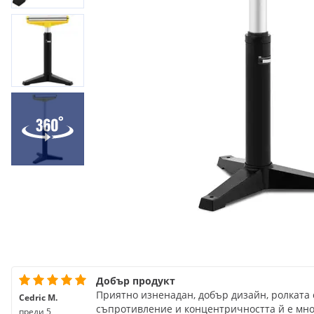
Добър продукт
Приятно изненадан, добър дизайн, ролката 
Cedric M.
съпротивление и концентричността й е мно
преди 5