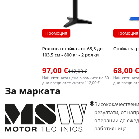
Промоция
Промоция
Ролкова стойка - от 63,5 до
Стойка за р
103,5 см - 800 кг - 2 ролки
97,00 €
68,00 €
112,00 €
Най-евтината цена в рамките на 30
Най-евтината
дни преди отстъпката: 112,00 €
дни преди отс
За марката
Висококачествени
резултати, от на
операции до ежед
работилница.