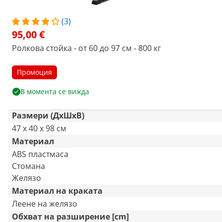
(3)
95,00 €
Ролкова стойка - от 60 до 97 см - 800 кг
Промоция
В момента се вижда
Размери (ДxШxВ)
47 x 40 x 98 см
Материал
ABS пластмаса
Стомана
Желязо
Материал на краката
Леене на желязо
Обхват на разширение [cm]