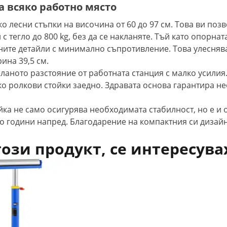
а всяко работно място
о лесни стъпки на височина от 60 до 97 см. Това ви поз
с тегло до 800 kg, без да се накланяте. Тъй като опорна
ите детайли с минимално съпротивление. Това улеснява
ина 39,5 см.
еланото разстояние от работната станция с малко усилия
о ролкови стойки заедно. Здравата основа гарантира н
ка не само осигурява необходимата стабилност, но е и 
години напред. Благодарение на компактния си дизайн,
този продукт, се интересува