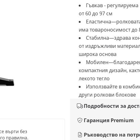
Гъвкав - регулируема
от 60 до 97 см
Еластична—ролковата
има товароносимост до 8
Стабилна—здрава ко
от издръжливи материал
широка основа
Мобилен—благодаре
компактния дизайн, какт
лекото тегло
Използвайте в комб
други ролкови блокове
Подробности за дос
Гаранция Premium
се върти без
Ръководство на потр
го правилна.