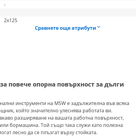
-
2x125
Сравнете още атрибути
за повече опорна повърхност за дълги
онални инструменти на MSW е задължителна във всяка
щник, който значително улеснява работата ви.
вкаво разширяване на вашата работна повърхност,
 или бормашина. Той също така служи като полезна
огат лесно да се плъзгат върху стойката.