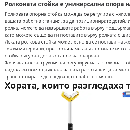
Ролковата стойка е универсална опора н
Ролковата опорна стойка може да се регулира с няколк
вашата работна станция, за да позиционирате детайли 
ролка, можете да извършвате работа върху поддържан
като можете също да ги поставите върху ролката с шир
Леката ролкова стойка може лесно да се постави на ж
тежки материали, препоръчваме да използвате няколк
стойка сигурна дори когато е натоварена.
Желязната конструкция на регулируемата ролкова стой
надежден помощник във вашата работилница за много 
транспортиране до следващото работно място.
Хората, които разгледаха 