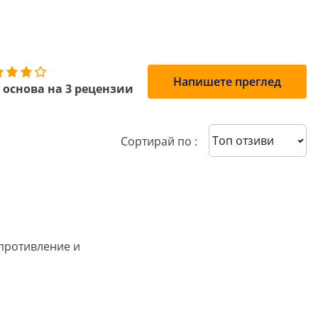
Напишете преглед
 основа на 3 рецензии
Sort reviews
Сортирай по :
ъпротивление и