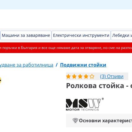
Машини за заваряване
Електрически инструменти
Лебедки 
 поръчки в България и все още нямаме дата за отваряне, но сме на разпо
удване за работилница
/
Подвижни стойки
(3) Отзиви
Ролкова стойка - о
Основни характерис