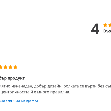
4
Въз
бър продукт
ятно изненадан, добър дизайн, ролката се върти без с
центричността й е много правилна.
ажи оригиналния преглед