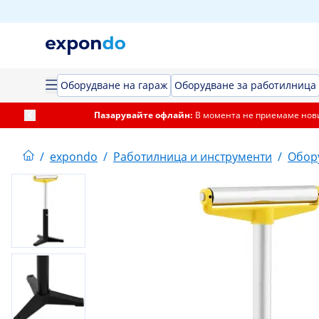
Оборудване на гараж
Оборудване за работилница
Пазарувайте офлайн:
В момента не приемаме нови
/
expondo
/
Работилница и инструменти
/
Обор