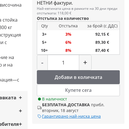
НЕТНИ фактури.
 височина
Най-евтината цена в рамките на 30 дни преди
отстъпката: 118,00 €
Отстъпка за количество
 стойка
Qty
Отстъпка
за брой (с ДДС)
00 кг
3+
3%
92,15 €
нструкция
и с
5+
6%
89,30 €
10+
8%
87,40 €
Количество
ние на
-
+
о и на
Добави в количката
инация—с
Купете сега
тавката
В наличност
БЕЗПЛАТНА ДОСТАВКА
прибл.
вторник, 18 август
Гарантирано най-ниска цена
ебителя