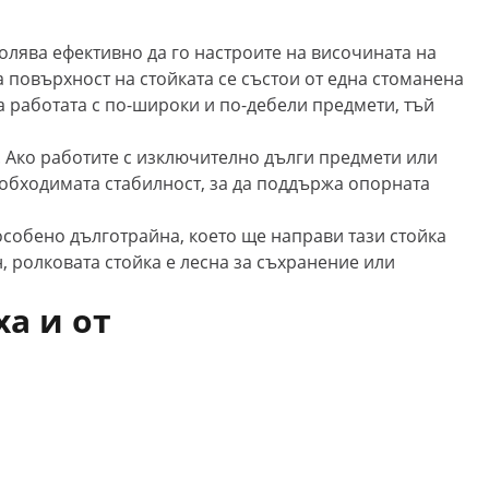
волява ефективно да го настроите на височината на
та повърхност на стойката се състои от една стоманена
 работата с по-широки и по-дебели предмети, тъй
. Ако работите с изключително дълги предмети или
еобходимата стабилност, за да поддържа опорната
особено дълготрайна, което ще направи тази стойка
 ролковата стойка е лесна за съхранение или
ха и от