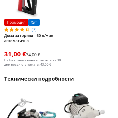
Промоция
Хит
(7)
Дюза за гориво - 60 л/мин -
автоматична
31,00 €
34,00 €
Най-евтината цена в рамките на 30
дни преди отстъпката: 43,00 €
Технически подробности