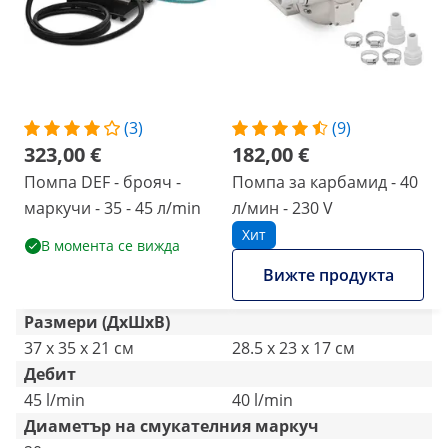
(3)
(9)
323,00 €
182,00 €
Помпа DEF - брояч -
Помпа за карбамид - 40
маркучи - 35 - 45 л/min
л/мин - 230 V
Хит
В момента се вижда
Вижте продукта
Размери (ДxШxВ)
37 x 35 x 21 см
28.5 x 23 x 17 см
Дебит
45 l/min
40 l/min
Диаметър на смукателния маркуч