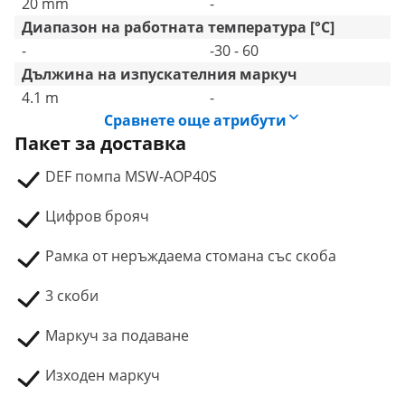
20 mm
-
Диапазон на работната температура [°C]
-
-30 - 60
Дължина на изпускателния маркуч
4.1 m
-
Сравнете още атрибути
Пакет за доставка
DEF помпа MSW-AOP40S
Цифров брояч
Рамка от неръждаема стомана със скоба
3 скоби
Маркуч за подаване
Изходен маркуч