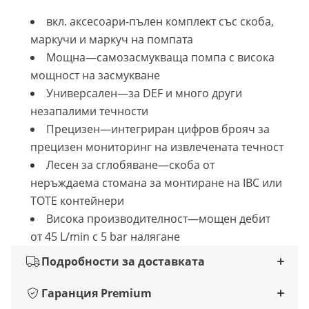
вкл. аксесоари-пълен комплект със скоба,
маркучи и маркуч на помпата
Мощна—самозасмукваща помпа с висока
мощност на засмукване
Универсален—за DEF и много други
незапалими течности
Прецизен—интегриран цифров брояч за
прецизен мониторинг на извлечената течност
Лесен за сглобяване—скоба от
неръждаема стомана за монтиране на IBC или
TOTE контейнери
Висока производителност—мощен дебит
от 45 L/min с 5 bar налягане
Подробности за доставката
Гаранция Premium