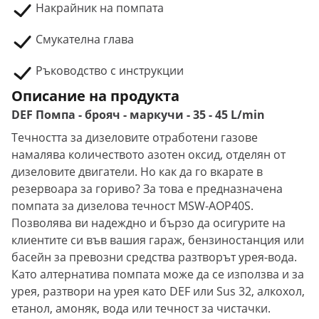
Накрайник на помпата
Смукателна глава
Ръководство с инструкции
Описание на продукта
DEF Помпа - брояч - маркучи - 35 - 45 L/min
Течността за дизеловите отработени газове
намалява количеството азотен оксид, отделян от
дизеловите двигатели. Но как да го вкарате в
резервоара за гориво? За това е предназначена
помпата за дизелова течност MSW-AOP40S.
Позволява ви надеждно и бързо да осигурите на
клиентите си във вашия гараж, бензиностанция или
басейн за превозни средства разтворът урея-вода.
Като алтернатива помпата може да се използва и за
урея, разтвори на урея като DEF или Sus 32, алкохол,
етанол, амоняк, вода или течност за чистачки.