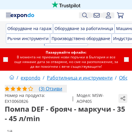
Оборудване на гараж
Оборудване за работилница
Машини
Ръчни инструменти
Производствено оборудване
Индустри
Пазарувайте офлайн:
В момента не приемаме нови поръчки в България и все
още нямаме дата за отваряне, но сме на разположение, за
да ви помогнем с вече съществуващите!
/
expondo
/
Работилница и инструменти
/
Обор
(3) Отзиви
Номер на продукта:
Модел:
MSW-
|
EX10060826
AOP40S
Помпа DEF - брояч - маркучи - 35
- 45 л/min
1/4