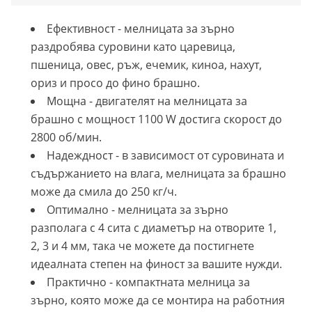
Ефективност - мелницата за зърно
раздробява суровини като царевица,
пшеница, овес, ръж, ечемик, киноа, нахут,
ориз и просо до фино брашно.
Мощна - двигателят на мелницата за
брашно с мощност 1100 W достига скорост до
2800 об/мин.
Надеждност - в зависимост от суровината и
съдържанието на влага, мелницата за брашно
може да смила до 250 кг/ч.
Оптимално - мелницата за зърно
разполага с 4 сита с диаметър на отворите 1,
2, 3 и 4 мм, така че можете да постигнете
идеалната степен на финост за вашите нужди.
Практично - компактната мелница за
зърно, която може да се монтира на работния