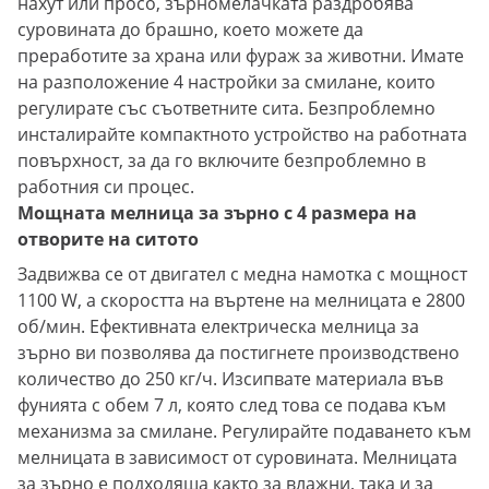
нахут или просо, зърномелачката раздробява
суровината до брашно, което можете да
преработите за храна или фураж за животни. Имате
на разположение 4 настройки за смилане, които
регулирате със съответните сита. Безпроблемно
инсталирайте компактното устройство на работната
повърхност, за да го включите безпроблемно в
работния си процес.
Мощната мелница за зърно с 4 размера на
отворите на ситото
Задвижва се от двигател с медна намотка с мощност
1100 W, а скоростта на въртене на мелницата е 2800
об/мин. Ефективната електрическа мелница за
зърно ви позволява да постигнете производствено
количество до 250 кг/ч. Изсипвате материала във
фунията с обем 7 л, която след това се подава към
механизма за смилане. Регулирайте подаването към
мелницата в зависимост от суровината. Мелницата
за зърно е подходяща както за влажни, така и за