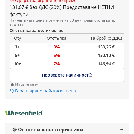
Оферта за ограничено време
131,67 € без ДДС (20%)
Предоставяме НЕТНИ
фактури.
Най-евтината цена в рамките на 30 дни преди отстъпката:
174,00 €
Отстъпка за количество
Qty
Отстъпка
за брой (с ДДС)
3+
3%
153,26 €
5+
5%
150,10 €
10+
7%
146,94 €
Проверете наличност
Изчерпано
Гарантирано най-ниска цена
Основни характеристики