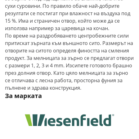
сухи суровини. По правило обаче най-добрите
резултати се постигат при влажност на въздуха под
15 %. Има и страничен отвор, който може да се
използва например за царевица на кочан.
По време на раздробяването центробежните сили
притискат зърната към външното сито. Размерът на
отворите на ситото определя фиността на смления
продукт. За мелницата за зърно се предлагат отвори
с размери 1, 2, 3 и 4 mm. Изсипете готовото брашно
през долния отвор. Като цяло мелницата за зърно
се отличава с лесна работа, просторна фуния за
пълнене и здрава конструкция.
За марката