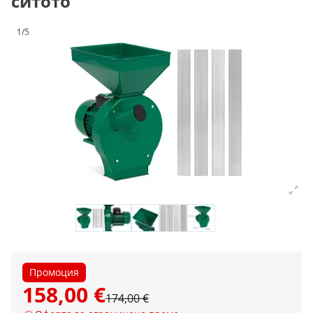
ситото
1/5
Промоция
158,00 €
174,00 €