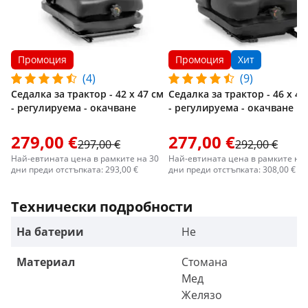
Промоция
Промоция
Хит
(4)
(9)
Седалка за трактор - 42 x 47 см
Седалка за трактор - 46 x 46
- регулируема - окачване
- регулируема - окачване
279,00 €
277,00 €
297,00 €
292,00 €
Най-евтината цена в рамките на 30
Най-евтината цена в рамките на 
дни преди отстъпката: 293,00 €
дни преди отстъпката: 308,00 €
Технически подробности
На батерии
Не
Материал
Стомана
Мед
Желязо