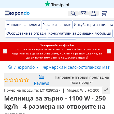
Машини за пелети
Резачки за пиле
Инкубатори за пилета
Оборудване за огради
Консумативи за домашни любимци
Пазарувайте офлайн:
В момента не приемаме нови поръчки в България и все
още нямаме дата за отваряне, но сме на разположение, за
да ви помогнем с вече съществуващите!
/
expondo
/
Фермерски и селскостопански мате
No
Направете първия преглед на
този продукт
Reviews
|
Номер на продукта:
EX10280527
Модел:
WIE-FC-200
Мелница за зърно - 1100 W - 250
kg/h - 4 размера на отворите на