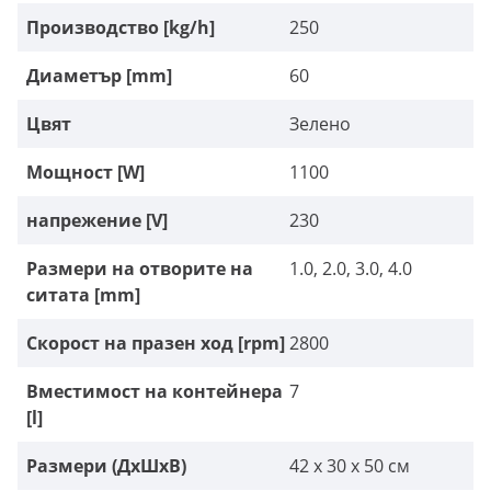
Производство [kg/h]
250
Диаметър [mm]
60
Цвят
Зелено
Мощност [W]
1100
напрежение [V]
230
Размери на отворите на
1.0, 2.0, 3.0, 4.0
ситата [mm]
Скорост на празен ход [rpm]
2800
Вместимост на контейнера
7
[l]
Размери (ДxШxВ)
42 x 30 x 50 см