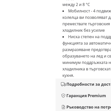
между 2 и 8 °C
Мобилност - 4 подви
колелца ви позволяват д
премествате търговския
хладилник без усилие
Ниска степен на подд
функцията за автоматич
размразяване предотвр
образуването на лед и с
минимум поддръжката н
хладилника в търговскат
кухня.
Подробности за дос
Гаранция Premium
Ръководство на потр