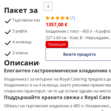
Пакет за доставка
(1)
Търговски хладилник RCRC-1D630
1357,00 €
3 рафта
Хладилник с плот - 450 л - 4 рафта 
227 x 64 см - Клас В - Неръждаема
4 колелца
стомана - Royal Catering
Промоция
2 ключа
Вижте продукта
Описание на продукта
Елегантен гастрономически хладилник с
Хладилникът за кетъринг на Royal Catering предлага д
Хладилникът е на 4 колелца, което улеснява преместв
спирачки гарантират, че то ще остане здраво на място
Поддържайте храната свежа с Royal Cate
Обемът на търговския хладилник е 485 л. Независимо д