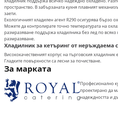
хладилник поддържа всичко надеждно охладено. Разпо
пространство. В забързаната кухня плавният механизъ
заети.
Екологичният хладилен агент R290 осигурява бързо о
Можете да контролирате точно температурата на охла
размразяване поддържа хладилника без лед по всяко 
размразяване.
Хладилник за кетъринг от неръждаема 
Висококачественият корпус на търговския хладилник 
Гладките повърхности са лесни за почистване.
За марката
Професионално ку
проектирано да м
надеждността и д