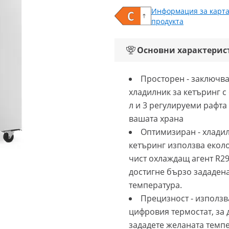
Информация за карта
продукта
Основни характерис
Просторен - заключв
хладилник за кетъринг с
л и 3 регулируеми рафта
вашата храна
Оптимизиран - хладил
кетъринг използва екол
чист охлаждащ агент R290
достигне бързо зададен
температура.
Прецизност - използв
цифровия термостат, за 
зададете желаната темп