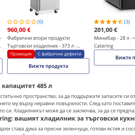
Сравнете още атрибути
(0)
(3)
960,00 €
201,00 €
-
Фабрични втори продукти
Минибар - 28 л - 
Търговски хладилник - 373 л -
Catering
неръждаема стомана - 2 врати - 4
Промоция
С фабрични дефекти
Вижте п
колелца - заключващ се - Royal
Вижте продукта
Catering
 капацитет 485 л
остатъчно пространство, за да поддържате запасите си о
ането му върху неравни повърхности. След като постави
то си. Хладилникът може да се заключва, за да се предп
ring: вашият хладилник за търговски кухн
али става дума за пресни зеленчуци, готови ястия и сос