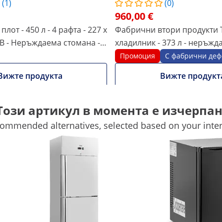
(1)
(0)
960,00 €
плот - 450 л - 4 рафта - 227 x
Фабрични втори продукти 
с В - Неръждаема стомана -
хладилник - 373 л - неръжд
ng
стомана - 2 врати - 4 колелц
Промоция
С фабрични деф
заключващ се - Royal Cateri
Вижте продукта
Вижте продукт
Този артикул в момента е изчерпан
85.5 см
720 x 740 x 199 см
ommended alternatives, selected based on your inter
858
-
-
Да