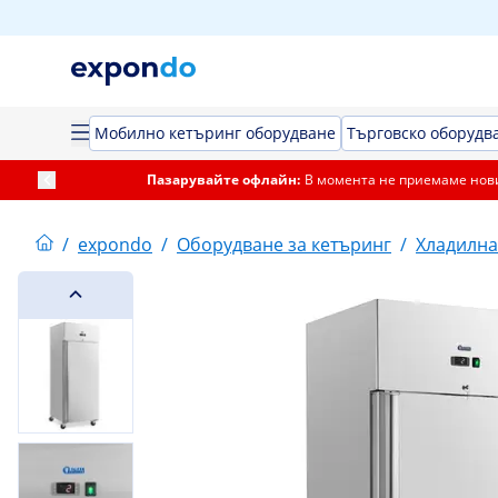
Мобилно кетъринг оборудване
Търговско оборудва
Пазарувайте офлайн:
В момента не приемаме нови
/
expondo
/
Оборудване за кетъринг
/
Хладилна