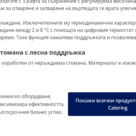
лагате с 3 рафта за съхранение с регулируема височин
м за отваряне и затваряне на въртящата се врата улесня
хлаждане. Изключителните му термодинамични характери
ждане между 2 и 8 °C с помощта на цифровия термостат
време. Тази функция намалява поддръжката и позволява
стомана с лесна поддръжка
е изработен от неръждаема стомана. Материалът е изклю
хненско оборудване,
Покажи всички продукти
аксимизира ефективността,
Catering
ългосрочния бизнес успех.