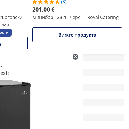
(3)
201,00 €
Търговски
Минибар - 28 л - черен - Royal Catering
аема
а -
екти
Вижте продукта
ng
а
.
38 x 46 x 44.5 см
est:
67
-
Да
-