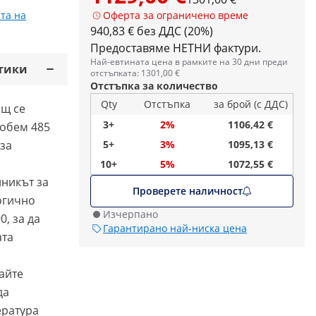
та на
Оферта за ограничено време
940,83 € без ДДС (20%)
Предоставяме НЕТНИ фактури.
Най-евтината цена в рамките на 30 дни преди
тики
отстъпката: 1301,00 €
Отстъпка за количество
Qty
Отстъпка
за брой (с ДДС)
ащ се
3+
2%
1106,42 €
 обем 485
 за
5+
3%
1095,13 €
10+
5%
1072,55 €
никът за
Проверете наличност
огично
Изчерпано
, за да
Гарантирано най-ниска цена
ата
айте
да
ература