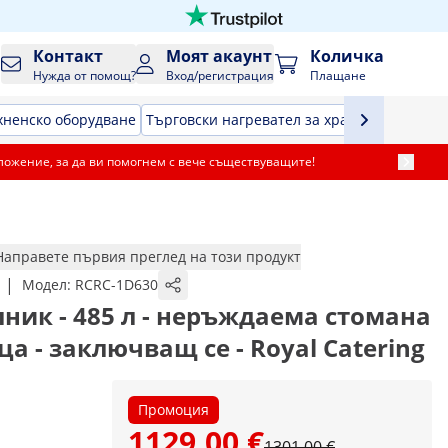
Контакт
Моят акаунт
Количка
Нужда от помощ?
Вход/регистрация
Плащане
хненско оборудване
Търговски нагревател за храна
Хладилна 
ложение, за да ви помогнем с вече съществуващите!
Направете първия преглед на този продукт
|
Модел:
RCRC-1D630
ник - 485 л - неръждаема стомана
лца - заключващ се - Royal Catering
Промоция
1129,00 €
1301,00 €