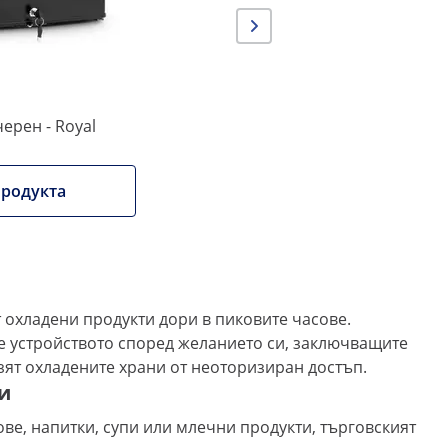
черен - Royal
родукта
т охладени продукти дори в пиковите часове.
те устройството според желанието си, заключващите
азят охладените храни от неоторизиран достъп.
и
ове, напитки, супи или млечни продукти, търговският