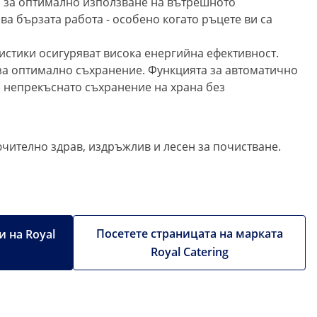
а за оптимално използване на вътрешното
ва бързата работа - особено когато ръцете ви са
стики осигуряват висока енергийна ефективност.
 за оптимално съхранение. Функцията за автоматично
 непрекъснато съхранение на храна без
чително здрав, издръжлив и лесен за почистване.
Посетете страницата на марката
 на Royal
Royal Catering