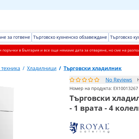
не за готвене
Търговско кухненско обзавеждане
Търговско ку
 поръчки в България и все още нямаме дата за отваряне, но сме на разпо
 техника
/
Хладилници
/
Търговски хладилник
No Reviews
Номер на продукта:
EX10013267
Търговски хладил
- 1 врата - 4 коле