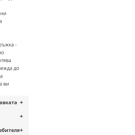
жни
а
ръжка -
но
атява
вежда до
а
а ви
тавката
ебителя