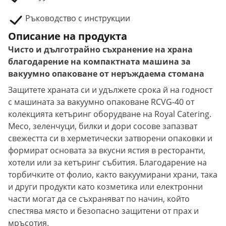
Ръководство с инструкции
Описание на продукта
Чисто и дълготрайно съхранение на храна
благодарение на компактната машина за
вакуумно опаковане от неръждаема стомана
Защитете храната си и удължете срока й на годност
с машината за вакуумно опаковане RCVG-40 от
колекцията кетъринг оборудване на Royal Catering.
Месо, зеленчуци, билки и дори сосове запазват
свежестта си в херметически затворени опаковки и
формират основата за вкусни ястия в ресторанти,
хотели или за кетъринг събития. Благодарение на
торбичките от фолио, както вакуумирани храни, така
и други продукти като козметика или електронни
части могат да се съхраняват по начин, който
спестява място и безопасно защитени от прах и
мръсотия.