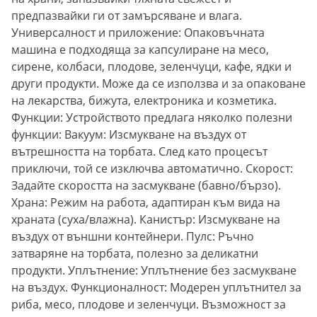
предпазвайки ги от замърсяване и влага.
Универсалност и приложение: Опаковъчната
машина е подходяща за капсулиране на месо,
сирене, колбаси, плодове, зеленчуци, кафе, ядки и
други продукти. Може да се използва и за опаковане
на лекарства, бижута, електроника и козметика.
Функции: Устройството предлага няколко полезни
функции: Вакуум: Изсмукване на въздух от
вътрешността на торбата. След като процесът
приключи, той се изключва автоматично. Скорост:
Задайте скоростта на засмукване (бавно/бързо).
Храна: Режим на работа, адаптиран към вида на
храната (суха/влажна). Канистър: Изсмукване на
въздух от външни контейнери. Пулс: Ръчно
затваряне на торбата, полезно за деликатни
продукти. Уплътнение: Уплътнение без засмукване
на въздух. Функционалност: Модерен уплътнител за
риба, месо, плодове и зеленчуци. Възможност за