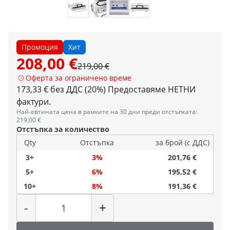
Промоция
Хит
208,00 €
219,00 €
Оферта за ограничено време
173,33 € без ДДС (20%)
Предоставяме НЕТНИ
фактури.
Най-евтината цена в рамките на 30 дни преди отстъпката:
219,00 €
Отстъпка за количество
Qty
Отстъпка
за брой (с ДДС)
3+
3%
201,76 €
5+
6%
195,52 €
10+
8%
191,36 €
Количество
-
+