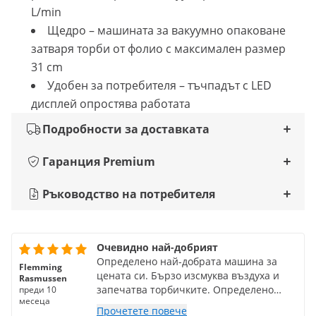
L/min
Щедро – машината за вакуумно опаковане
затваря торби от фолио с максимален размер
31 cm
Удобен за потребителя – тъчпадът с LED
дисплей опростява работата
Подробности за доставката
Гаранция Premium
Ръководство на потребителя
Очевидно най-добрият
Определено най-добрата машина за
Flemming
цената си. Бързо изсмуква въздуха и
Rasmussen
запечатва торбичките. Определено
преди 10
месеца
препоръчвам.
Прочетете повече