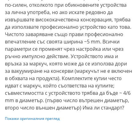
по-силен, отколкото при обикновените устройства
за лична употреба, но ако искате редовно да
извършвате висококачествена консервация, трябва
да използвате професионално устройство като това.
Чистото заваряване също прави професионално
впечатление със своята ширина ~5 mm. Всички
параметри се променят чрез настройка или чрез
ръчно импулсно действие. Устройството има и
връзка за маркуч, която може да се използва дори
за вакуумиране на консерви (маркучът не е включен
в обхвата на продукта). Комплектите кутии често
идват с маркуч, който съответства на кутиите;
съвместимостта с устройството трябва да бъде ~ 4/6
mm в диаметър. (първо число вътрешен диаметър,
второ число външен диаметър) Има ли стандарт?
Покажи оригиналния преглед