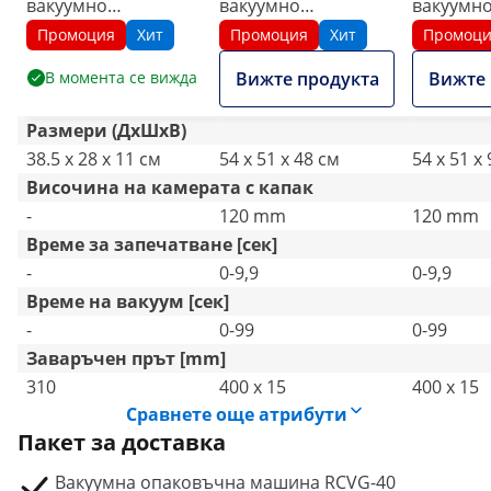
вакуумно
вакуумно
вакуумн
опаковане - ширина
опаковане - 900 W
опакован
Промоция
Хит
Промоция
Хит
Промоц
на торбата: 31 см -
количка 
В момента се вижда
Вижте продукта
Вижте 
Royal Catering - 16 л/
мин - 0,9 бара
Размери (ДxШxВ)
38.5 x 28 x 11 см
54 x 51 x 48 см
54 x 51 x
Височина на камерата с капак
-
120 mm
120 mm
Време за запечатване [сек]
-
0-9,9
0-9,9
Време на вакуум [сек]
-
0-99
0-99
Заваръчен прът [mm]
310
400 x 15
400 x 15
Сравнете още атрибути
Пакет за доставка
Вакуумна опаковъчна машина RCVG-40