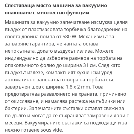
Спестяваща място машина за вакуумно
опаковане с множество функции
Машината за вакуумно запечатване изсмуква целия
въздух от пластмасовата торбичка благодарение на
своята двойна помпа от 580 W. Механизмът за
затваряне гарантира, че чантата остава
непокътната, докато въздухът излиза. Можете
индивидуално да изберете размера на торбата на
опаковъчното фолио до ширина 31 см. След като
въздухът излезе, компактният кухненски уред
автоматично запечатва отвора на торбата със
заваръчен шев с ширина 1,8 x 2 mm. Това
предотвратява развалянето на храната, причинено
от окисляване, и намалява растежа на гъбички или
бактерии. Запечатаните съставки остават свежи за
по-дълго и могат да се съхраняват замразени дори с
месеци. Вакуумираните съставки са подходящи и за
нежно готвене sous vide.