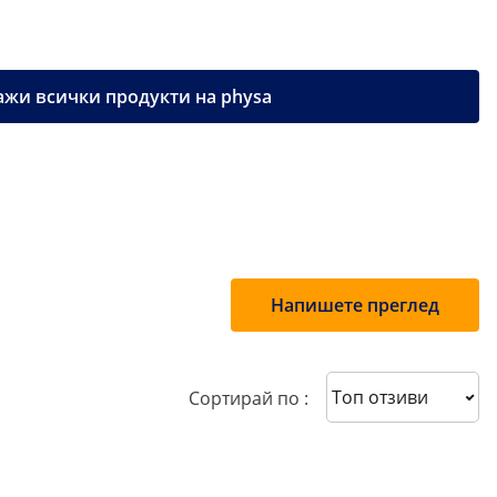
жи всички продукти на physa
Напишете преглед
Sort reviews
Сортирай по :