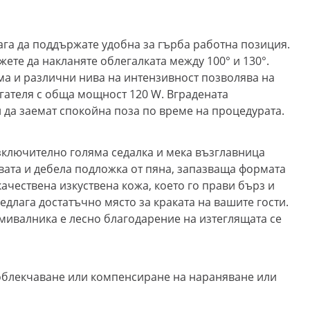
га да поддържате удобна за гърба работна позиция.
ете да накланяте облегалката между 100° и 130°.
ма и различни нива на интензивност позволява на
игателя с обща мощност 120 W. Вградената
и да заемат спокойна поза по време на процедурата.
изключително голяма седалка и мека възглавница
вата и дебела подложка от пяна, запазваща формата
ачествена изкуствена кожа, което го прави бърз и
едлага достатъчно място за краката на вашите гости.
умивалника е лесно благодарение на изтеглящата се
 облекчаване или компенсиране на нараняване или