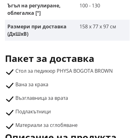
Ъгъл на регулиране,
100 - 130
облегалка [°]
Размери при доставка
158 x 77 x 97 см
(ДxШxВ)
Пакет за доставка
Стол за педикюр PHYSA BOGOTA BROWN
Вана за крака
Възглавница за врата
Подлакътници
Материали за сглобяване
Описание на продукта