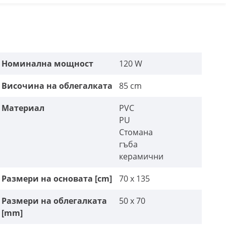
Номинална мощност
120 W
Височина на облегалката
85 cm
Материал
PVC
PU
Стомана
гъба
керамични
Размери на основата [cm]
70 x 135
Размери на облегалката
50 x 70
[mm]