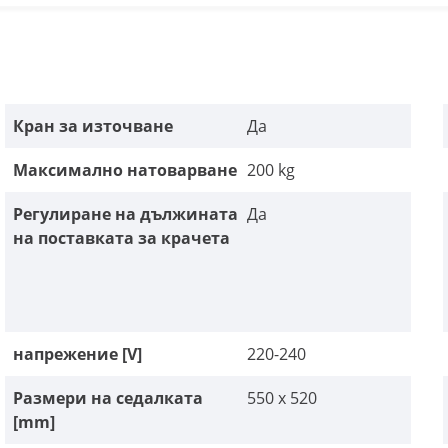
Кран за източване
Да
Максимално натоварване
200 kg
Регулиране на дължината
Да
на поставката за крачета
напрежение [V]
220-240
Размери на седалката
550 x 520
[mm]