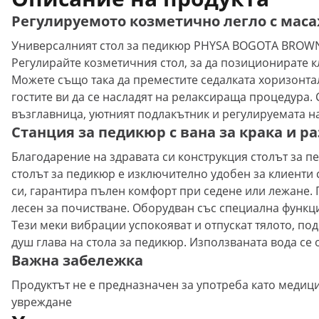
Регулируемото козметично легло с мас
Универсалният стол за педикюр PHYSA BOGOTA BROWN 
Регулирайте козметичния стол, за да позиционирате к
Можете също така да преместите седалката хоризонта
гостите ви да се насладят на релаксираща процедура.
възглавница, уютният подлакътник и регулируемата на
Станция за педикюр с вана за крака и р
Благодарение на здравата си конструкция столът за 
столът за педикюр е изключително удобен за клиенти
си, гарантира пълен комфорт при седене или лежане. 
лесен за почистване. Оборудван със специална функция
Тези меки вибрации успокояват и отпускат тялото, по
душ глава на стола за педикюр. Използваната вода се 
Важна забележка
Продуктът не е предназначен за употреба като медиц
увреждане