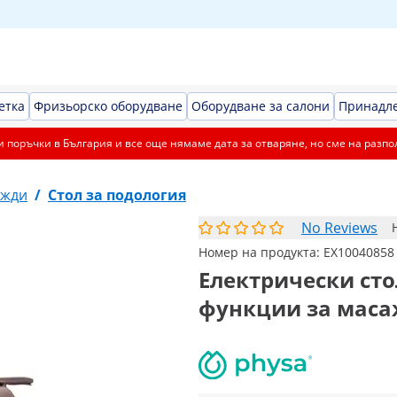
етка
Фризьорско оборудване
Оборудване за салони
Принадле
 поръчки в България и все още нямаме дата за отваряне, но сме на разпо
ужди
/
Стол за подология
No Reviews
Номер на продукта:
EX10040858
Електрически стол
функции за масаж 