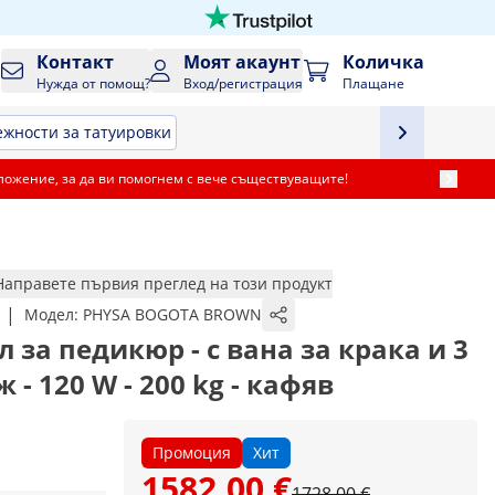
Контакт
Моят акаунт
Количка
Нужда от помощ?
Вход/регистрация
Плащане
жности за татуировки
ложение, за да ви помогнем с вече съществуващите!
Направете първия преглед на този продукт
|
Модел:
PHYSA BOGOTA BROWN
 за педикюр - с вана за крака и 3
- 120 W - 200 kg - кафяв
Промоция
Хит
1582,00 €
1728,00 €