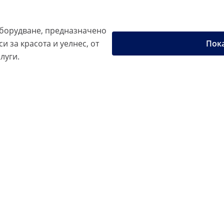
борудване, предназначено
и за красота и уелнес, от
Пока
луги.