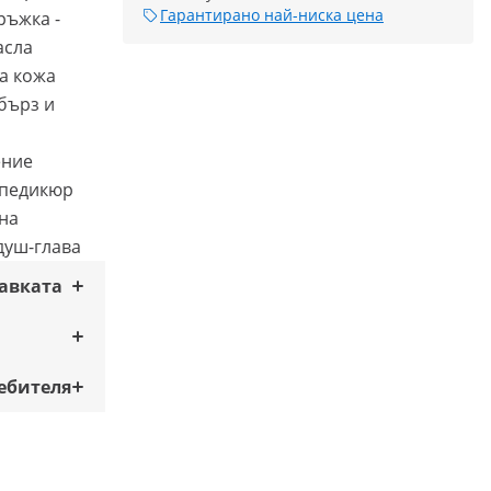
Гарантирано най-ниска цена
ръжка -
асла
а кожа
бърз и
ение
а педикюр
на
душ-глава
тавката
ебителя