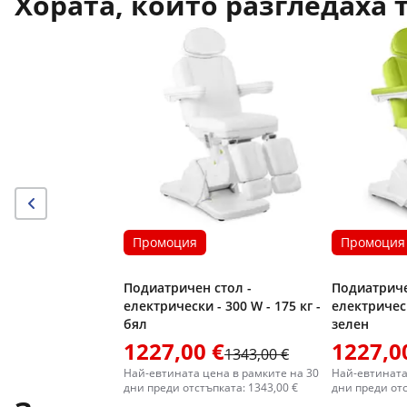
Хората, които разгледаха 
Промоция
Промоция
Подиатричен стол -
Подиатриче
електрически - 300 W - 175 кг -
електрическ
бял
зелен
1227,00 €
1227,0
1343,00 €
Най-евтината цена в рамките на 30
Най-евтината
дни преди отстъпката: 1343,00 €
дни преди отс