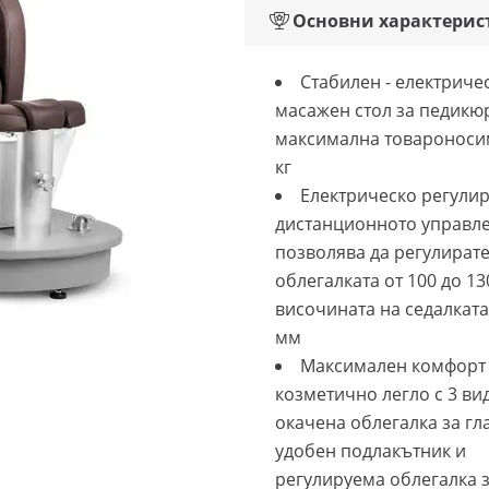
Основни характерис
Стабилен - електриче
масажен стол за педикюр
максимална товароноси
кг
Електрическо регулир
дистанционното управл
позволява да регулират
облегалката от 100 до 13
височината на седалката
мм
Максимален комфорт 
козметично легло с 3 ви
окачена облегалка за гл
удобен подлакътник и
регулируема облегалка з