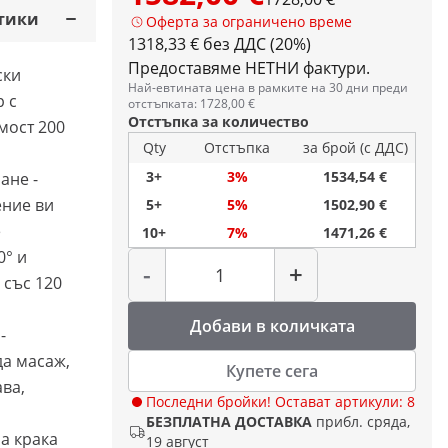
тики
Оферта за ограничено време
1318,33 € без ДДС (20%)
Предоставяме НЕТНИ фактури.
ски
Най-евтината цена в рамките на 30 дни преди
 с
отстъпката: 1728,00 €
Отстъпка за количество
мост 200
Qty
Отстъпка
за брой (с ДДС)
3+
3%
1534,54 €
ане -
ение ви
5+
5%
1502,90 €
е
10+
7%
1471,26 €
Количество
0° и
-
+
 със 120
Добави в количката
-
да масаж,
Купете сега
ава,
Последни бройки! Остават артикули: 8
БЕЗПЛАТНА ДОСТАВКА
прибл. сряда,
а крака
19 август