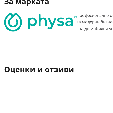
За марката
Професионално о
за модерни бизнес
спа до мобилни ус
Оценки и отзиви