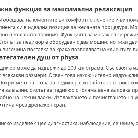
ажна функция за максимална релаксация
обещава на клиентите ви комфортно лечение и ви пома
лиента си в идеална позиция за желаната процедура. Мож
лно в желаната позиция. Функцията за масаж с три режи
 Столът за педикюр е оборудван с два мощни, но тихи дв
 височина поставка за крака позволяват на клиентите в
азтегателен душ от physa
педикюр може да издържи до 200 килограма. Със своята 
 с всякакви размери. Освен това изключително издръжли
Покритието на стола за педикюр е изработено от високок
 за вълни, столът за педикюр с голяма вана за крака пр
добно на нежни ласки. Изплакването и почистването на 
оттича чрез дренажен кран.
инско изделие с цел диагностика, наблюдение, лечение,