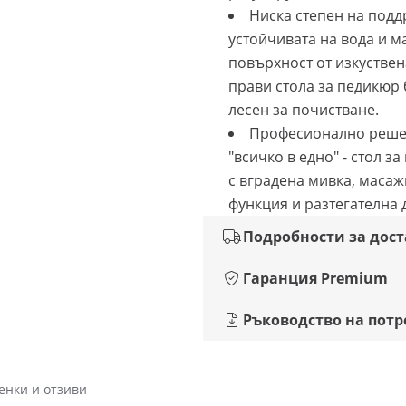
Ниска степен на подд
устойчивата на вода и м
повърхност от изкуствен
прави стола за педикюр 
лесен за почистване.
Професионално реш
"всичко в едно" - стол з
с вградена мивка, масаж
функция и разтегателна 
Подробности за дос
Гаранция Premium
Ръководство на потр
енки и отзиви