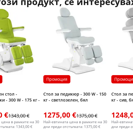
този продукт, се интересува
Промоция
Промоци
н стол -
Стол за педикюр - 300 W - 150
Стол за п
и - 300 W - 175 кг -
кг - светлозелен, бял
кг - сив, б
0 €
1275,00 €
1248,
1343,00 €
1375,00 €
 цена в рамките на 30
Най-евтината цена в рамките на 30
Най-евтинат
тъпката: 1343,00 €
дни преди отстъпката: 1375,00 €
дни преди о