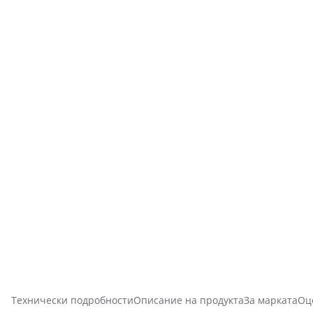
Технически подробности
Описание на продукта
За марката
Оц