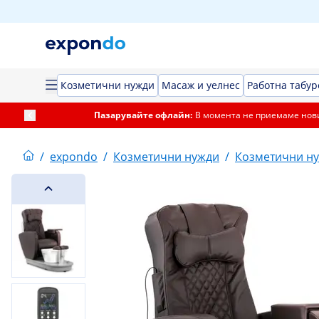
Козметични нужди
Масаж и уелнес
Работна табур
Пазарувайте офлайн:
В момента не приемаме нови
/
expondo
/
Козметични нужди
/
Козметични н