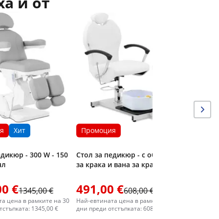
ха и от
Промо
Електри
- с вана 
- сив
я
Хит
Промоция
едикюр - 300 W - 150
Стол за педикюр - с облегалка
ял
за крака и вана за крака
00 €
491,00 €
1446,
1345,00 €
608,00 €
а цена в рамките на 30
Най-евтината цена в рамките на 30
Най-евтин
тстъпката: 1345,00 €
дни преди отстъпката: 608,00 €
дни преди 