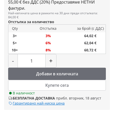
55,00 € без ДДС (20%)
Предоставяме НЕТНИ
фактури.
Най-евтината цена в рамките на 30 дни преди отстъпката:
84,00 €
Отстъпка за количество
Qty
Отстъпка
за брой (с ДДС)
3+
3%
64,02 €
5+
6%
62,04 €
10+
8%
60,72 €
Количество
-
+
Добави в количката
Купете сега
В наличност
БЕЗПЛАТНА ДОСТАВКА
прибл. вторник, 18 август
Гарантирано най-ниска цена