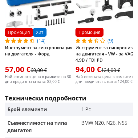
Промоция
Хит
Промоция
(14)
(9)
Инструмент за синхронизация
Инструмент за синхронизац
на двигателя - Форд
на двигателя - VW - за VAG 2
4.9D / TDI PD
57,00 €
94,00 €
60,00 €
124,00 €
Най-евтината цена в рамките на 30
Най-евтината цена в рамките на 
дни преди отстъпката: 82,00 €
дни преди отстъпката: 124,00 €
Технически подробности
Брой елементи
1 Pc
Съвместимост на типа
BMW N20, N26, N55
двигател