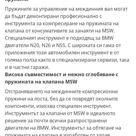
Пружините за управление на междинния вал могат
да бъдат демонтирани професионално с
инструмента за компресиране на пружината на
клапана от консумативите за занаяти на MSW.
Специалният инструмент е подходящ за BMW
двигатели N20, N26 и N55. С широката си гама от
приложения този автомобилен инструмент е от
голяма полза както в специализирани сервизи, така
и в частни гаражи.
Висока съвместимост и нежно сглобяване с
пружината на клапана MSW
Отстраняването на междинните компресионни
пружини на лоста, без да се повредят околните
компоненти, изисква специален инструмент.
Инструментът за клапани от MSW е идеалното
решение за почти всички разпространени
двигатели на BMW. Инструментът за обтягане на
пружината на клапана е изработен от здрав