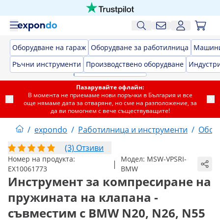
Оборудване на гараж
Оборудване за работилница
Машини
Ръчни инструменти
Производствено оборудване
Индустри
Пазарувайте офлайн:
В момента не приемаме нови поръчки в България и все
още нямаме дата за отваряне, но сме на разположение, за
да ви помогнем с вече съществуващите!
/
expondo
/
Работилница и инструменти
/
Обор
(3) Отзиви
Номер на продукта:
Модел:
MSW-VPSRI-
|
EX10061773
BMW
Инструмент за компресиране на
пружината на клапана -
съвместим с BMW N20, N26, N55