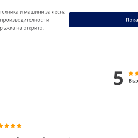
 техника и машини за лесна
 производителност и
Пока
ръжка на открито.
5
Въз