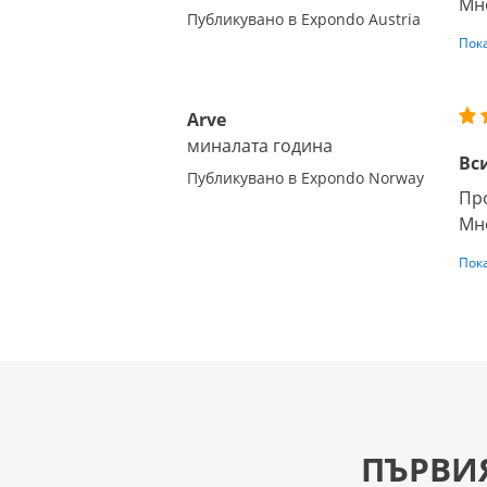
Мн
Публикувано в Expondo Austria
Пок
Arve
миналата година
Вс
Публикувано в Expondo Norway
Про
Мн
Пок
ПЪРВИ