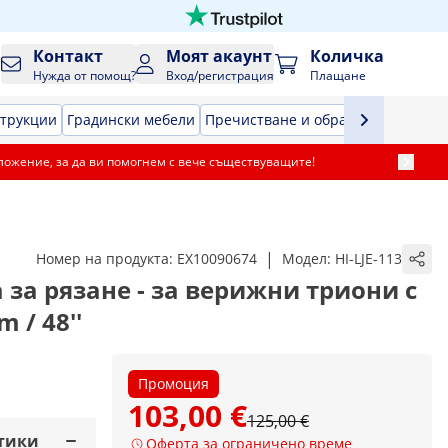
Контакт
Моят акаунт
Количка
Нужда от помощ?
Вход/регистрация
Плащане
струкции
Градински мебели
Пречистване и обработка на възд
ложение, за да ви помогнем с вече съществуващите!
|
Номер на продукта:
EX10090674
Модел:
HI-LJE-113
а рязане - за верижни триони с
 / 48''
Промоция
103,00 €
125,00 €
тики
Оферта за ограничено време