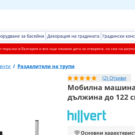
орудване за басейни
Декорация на градината
Градински кон
 поръчки в България и все още нямаме дата за отваряне, но сме на разпо
енти
/
Разделители на трупи
(2) Отзиви
Мобилна машина з
дължина до 122 cm
Основни характерис