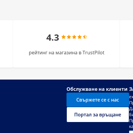
4.3
рейтинг на магазина в TrustPilot
Обслужване на клиенти
З
e
Свържете се с нас
П
Д
Портал за връщане
Б
П
к