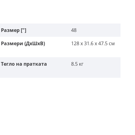
Размер ["]
48
Размери (ДxШxВ)
128 x 31.6 x 47.5 см
Тегло на пратката
8.5 кг