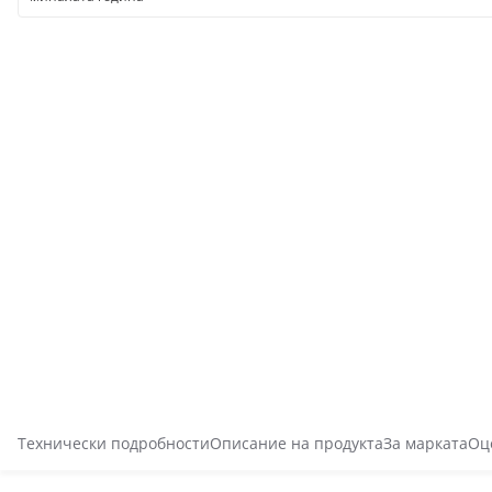
Технически подробности
Описание на продукта
За марката
Оц