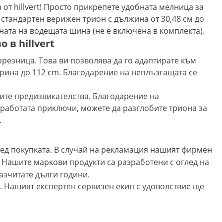
от hillvert! Просто прикрепете удобната мелница за
стандартен верижен трион с дължина от 30,48 см до
ната на водещата шина (не е включена в комплекта).
в hillvert
резница. Това ви позволява да го адаптирате към
ирина до 112 cm. Благодарение на неплъзгащата се
ите предизвикателства. Благодарение на
 работата приключи, можете да разглобите триона за
.
лед покупката. В случай на рекламация нашият фирмен
 Нашите маркови продукти са разработени с оглед на
азчитате дълги години.
л. Нашият експертен сервизен екип с удоволствие ще