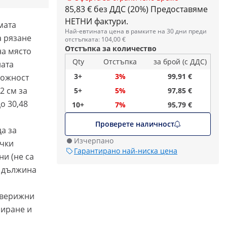
85,83 € без ДДС (20%)
Предоставяме
НЕТНИ фактури.
мата
Най-евтината цена в рамките на 30 дни преди
 рязане
отстъпката: 104,00 €
Отстъпка за количество
на място
Qty
Отстъпка
за брой (с ДДС)
ната
3+
3%
99,91 €
можност
2 см за
5+
5%
97,85 €
до 30,48
10+
7%
95,79 €
Проверете наличност
а за
Изчерпано
ички
Гарантирано най-ниска цена
и (не са
с дължина
 верижни
лиране и