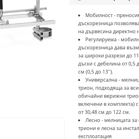
Мобилност - преноси
дъскорезница позволява
на дървесина директно 
Регулируема - мобил
дъскорезница дава въз
за широки разрези до 11
дъски с дебелина от 0,5 
см (0,5 до 13'').
Универсална - мелниц
трион, подходяща за вс
обичайни верижни трион
включени в комплекта) 
от 30,48 см до 122 см.
Лесно - мелницата за
триони е лесна за инста
експлоатация