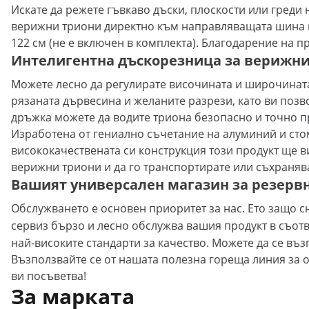
Искате да режете гъвкаво дъски, плоскости или греди 
верижни триони директно към направляващата шина на
122 см (не е включен в комплекта). Благодарение на 
Интелигентна дъскорезница за верижни т
Можете лесно да регулирате височината и широчината
рязаната дървесина и желаните разрези, като ви позво
дръжка можете да водите триона безопасно и точно п
Изработена от гениално съчетание на алуминий и сто
висококачествената си конструкция този продукт ще в
верижни триони и да го транспортирате или съхраняв
Вашият универсален магазин за резервн
Обслужването е основен приоритет за нас. Ето защо с
сервиз бързо и лесно обслужва вашия продукт в съотв
най-високите стандарти за качество. Можете да се въз
Възползвайте се от нашата полезна гореща линия за о
ви посъветва!
За марката