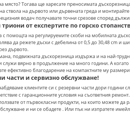
на място? Тогава ще харесате преносимата дъскорезница 
 ствола на дървото или дървената греда и монтирайте 
прецизния водач получавате точни срезове според дължи
риони от експертите по горско стопанство 
 с помощта на регулируемите скоби на мобилната дъско
лява да режете дъски с дебелина от 0,5 до 30,48 cm и ш
рез дървото.
мана, подвижната дъскорезница издържа и на най-трудн
и служи вярно в продължение на много години. А когато
ате ефективно благодарение на компактните му размери
и части и сервизно обслужване!
набдяваме клиентите си с резервни части дори години с
етствие с
гаранционните условия на
съответния ремонт.
ползвате от първокласни продукти, на които можете да р
бслужване и ни се обадете . Или пък ни изпратете имей