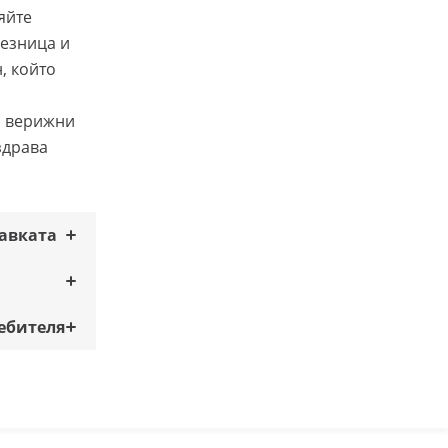
яйте
езница и
, който
а верижни
здрава
а
тавката
ебителя