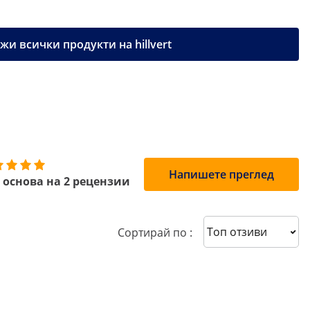
жи всички продукти на hillvert
Напишете преглед
 основа на 2 рецензии
Sort reviews
Сортирай по :