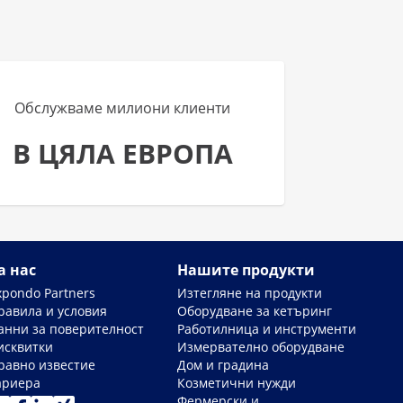
Обслужваме милиони клиенти
В ЦЯЛА ЕВРОПА
а нас
Нашите продукти
xpondo Partners
Изтегляне на продукти
равила и условия
Оборудване за кетъринг
анни за поверителност
Работилница и инструменти
исквитки
Измервателно оборудване
равно известие
Дом и градина
ариера
Козметични нужди
Фермерски и