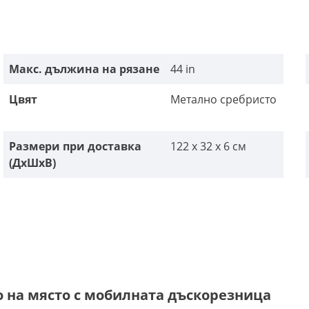
Макс. дължина на рязане
44 in
Цвят
Метално сребристо
Размери при доставка
122 x 32 x 6 см
(ДxШxВ)
о на място с мобилната дъскорезница