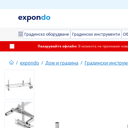
Градинско оборудване
Градински инструменти
Об
Пазарувайте офлайн:
В момента не приемаме нови
/
expondo
/
Дом и градина
/
Градински инструм