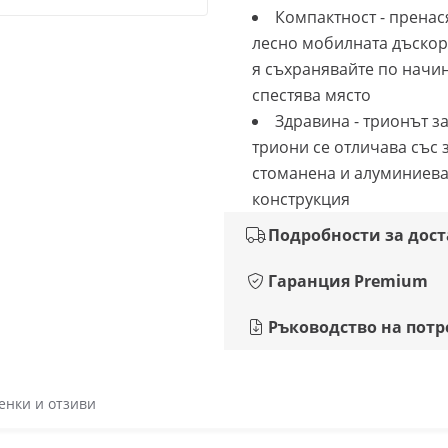
Компактност - пренас
лесно мобилната дъскор
я съхранявайте по начин
спестява място
Здравина - трионът з
триони се отличава със 
стоманена и алуминиев
конструкция
Подробности за дос
Гаранция Premium
Ръководство на потр
енки и отзиви